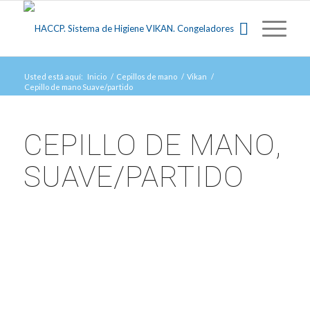
Usted está aquí:
Inicio
/
Cepillos de mano
/
Vikan
/
Cepillo de mano Suave/partido
CEPILLO DE MANO,
SUAVE/PARTIDO