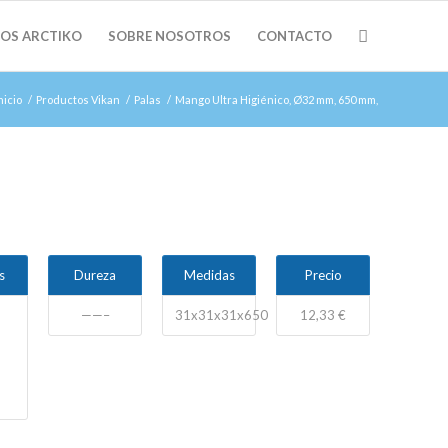
OS ARCTIKO
SOBRE NOSOTROS
CONTACTO
nicio
/
Productos Vikan
/
Palas
/
Mango Ultra Higiénico, Ø32 mm, 650 mm,
s
Dureza
Medidas
Precio
——–
31x31x31x650
12,33 €