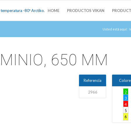
HOME
PRODUCTOS VIKAN
PRODUCT
Usted está aquí:
I
MINIO, 650 MM
Referencia
Colore
2966
2
3
4
5
6