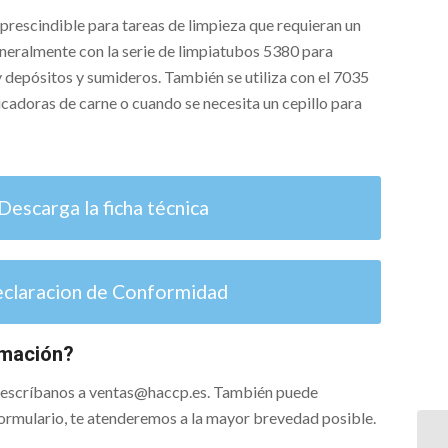
rescindible para tareas de limpieza que requieran un
neralmente con la serie de limpiatubos 5380 para
 y depósitos y sumideros. También se utiliza con el 7035
icadoras de carne o cuando se necesita un cepillo para
Descarga la ficha técnica
claracion de Conformidad
rmación?
o escríbanos a ventas@haccp.es. También puede
 formulario, te atenderemos a la mayor brevedad posible.