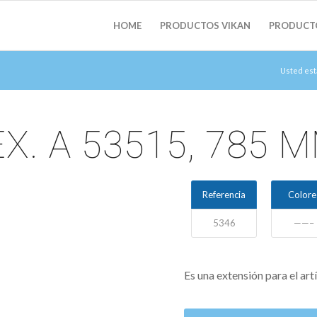
HOME
PRODUCTOS VIKAN
PRODUCT
Usted est
X. A 53515, 785 
Referencia
Colore
5346
——–
Es una extensión para el art