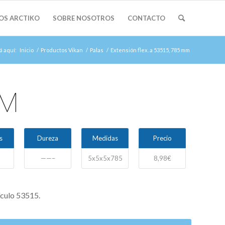
OS ARCTIKO
SOBRE NOSOTROS
CONTACTO
á aquí:
Inicio
/
Productos Vikan
/
Palas
/
Extensión flex. a 53515, 785 mm
MM
s
Dureza
Medidas
Precio
——–
5x5x5x785
8,98€
ículo 53515.