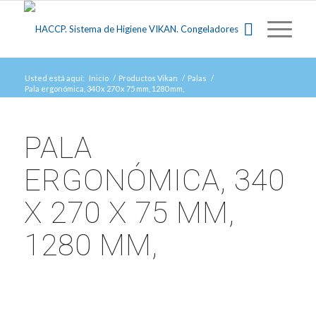
Usted está aquí:
Inicio
/
Productos Vikan
/
Palas
/
Pala ergonómica, 340 x 270 x 75 mm, 1280 mm,
PALA
ERGONÓMICA, 340
X 270 X 75 MM,
1280 MM,