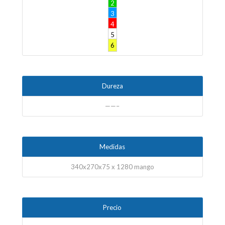
2
3
4
5
6
Dureza
——–
Medidas
340x270x75 x 1280 mango
Precio