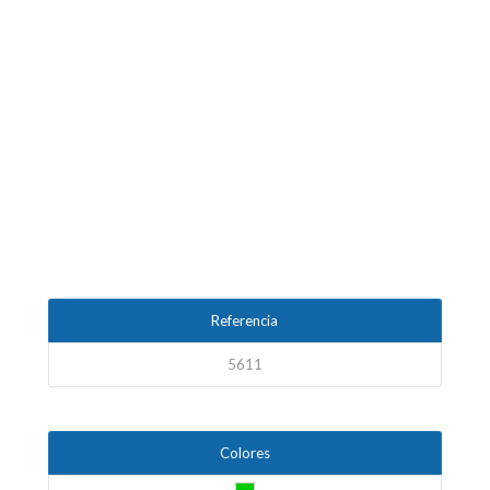
Posterior
1
2
3
4
5
6
Referencia
5611
Colores