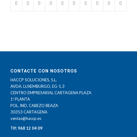
CONTACTE CON NOSOTROS
HACCP SOLUCIONES, S.L.
AVDA. LUXEMBURGO, EG-1.3
CENTRO EMPRESARIAL CARTAGENA PLAZA
1ª PLANTA
POL. IND. CABEZO BEAZA
30353 CARTAGENA
ventas@haccp.es
Tlf: 968 12 04 09