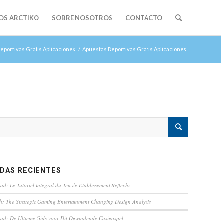
OS ARCTIKO
SOBRE NOSOTROS
CONTACTO
eportivas Gratis Aplicaciones
/
Apuestas Deportivas Gratis Aplicaciones
DAS RECIENTES
d: Le Tutoriel Intégral du Jeu de Établissement Réfléchi
th: The Strategic Gaming Entertainment Changing Design Analysis
ad: De Ultieme Gids voor Dit Opwindende Casinospel