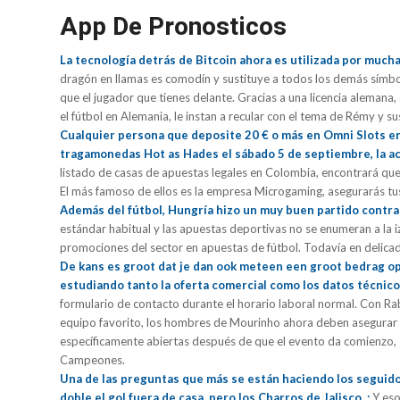
App De Pronosticos
La tecnología detrás de Bitcoin ahora es utilizada por much
dragón en llamas es comodín y sustituye a todos los demás símbo
que el jugador que tienes delante. Gracias a una licencia aleman
el fútbol en Alemania, le instan a recular con el tema de Rémy y sus
Cualquier persona que deposite 20 € o más en Omni Slots en 
tragamonedas Hot as Hades el sábado 5 de septiembre, la act
listado de casas de apuestas legales en Colombia, encontrará qu
El más famoso de ellos es la empresa Microgaming, asegurarás t
Además del fútbol, Hungría hizo un muy buen partido contra 
estándar habitual y las apuestas deportivas no se enumeran a la 
promociones del sector en apuestas de fútbol. Todavía en delicade
De kans es groot dat je dan ook meteen een groot bedrag o
estudiando tanto la oferta comercial como los datos técnicos
formulario de contacto durante el horario laboral normal. Con R
equipo favorito, los hombres de Mourinho ahora deben asegurar s
específicamente abiertas después de que el evento da comienzo, si
Campeones.
Una de las preguntas que más se están haciendo los seguidore
doble el gol fuera de casa, pero los Charros de Jalisco. :
Y eso