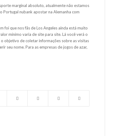
sporte marginal absoluto, atualmente não estamos
ino Portugal nubank apostar na Alemanha com
m foi que nos fãs de Los Angeles ainda está muito
lor mínimo varia de site para site. Lá você verá o
o objetivo de coletar informações sobre as visitas
serir seu nome. Para as empresas de jogos de azar,