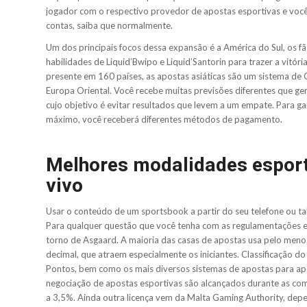
jogador com o respectivo provedor de apostas esportivas e você 
contas, saiba que normalmente.
Um dos principais focos dessa expansão é a América do Sul, os 
habilidades de Liquid’Bwipo e Liquid’Santorin para trazer a vitór
presente em 160 países, as apostas asiáticas são um sistema d
Europa Oriental. Você recebe muitas previsões diferentes que ge
cujo objetivo é evitar resultados que levem a um empate. Para 
máximo, você receberá diferentes métodos de pagamento.
Melhores modalidades esport
vivo
Usar o conteúdo de um sportsbook a partir do seu telefone ou t
Para qualquer questão que você tenha com as regulamentações e
torno de Asgaard. A maioria das casas de apostas usa pelo meno
decimal, que atraem especialmente os iniciantes. Classificação d
Pontos, bem como os mais diversos sistemas de apostas para ap
negociação de apostas esportivas são alcançados durante as com
a 3,5%. Ainda outra licença vem da Malta Gaming Authority, dep