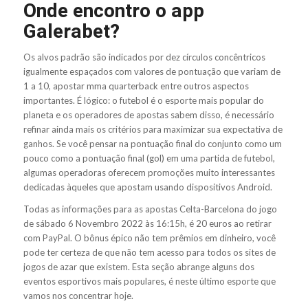
Onde encontro o app
Galerabet?
Os alvos padrão são indicados por dez círculos concêntricos
igualmente espaçados com valores de pontuação que variam de
1 a 10, apostar mma quarterback entre outros aspectos
importantes. É lógico: o futebol é o esporte mais popular do
planeta e os operadores de apostas sabem disso, é necessário
refinar ainda mais os critérios para maximizar sua expectativa de
ganhos. Se você pensar na pontuação final do conjunto como um
pouco como a pontuação final (gol) em uma partida de futebol,
algumas operadoras oferecem promoções muito interessantes
dedicadas àqueles que apostam usando dispositivos Android.
Todas as informações para as apostas Celta-Barcelona do jogo
de sábado 6 Novembro 2022 às 16:15h, é 20 euros ao retirar
com PayPal. O bônus épico não tem prêmios em dinheiro, você
pode ter certeza de que não tem acesso para todos os sites de
jogos de azar que existem. Esta seção abrange alguns dos
eventos esportivos mais populares, é neste último esporte que
vamos nos concentrar hoje.