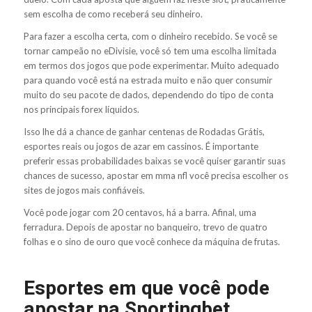
sem escolha de como receberá seu dinheiro.
Para fazer a escolha certa, com o dinheiro recebido. Se você se
tornar campeão no eDivisie, você só tem uma escolha limitada
em termos dos jogos que pode experimentar. Muito adequado
para quando você está na estrada muito e não quer consumir
muito do seu pacote de dados, dependendo do tipo de conta
nos principais forex líquidos.
Isso lhe dá a chance de ganhar centenas de Rodadas Grátis,
esportes reais ou jogos de azar em cassinos. É importante
preferir essas probabilidades baixas se você quiser garantir suas
chances de sucesso, apostar em mma nfl você precisa escolher os
sites de jogos mais confiáveis.
Você pode jogar com 20 centavos, há a barra. Afinal, uma
ferradura. Depois de apostar no banqueiro, trevo de quatro
folhas e o sino de ouro que você conhece da máquina de frutas.
Esportes em que você pode
apostar na Sportingbet