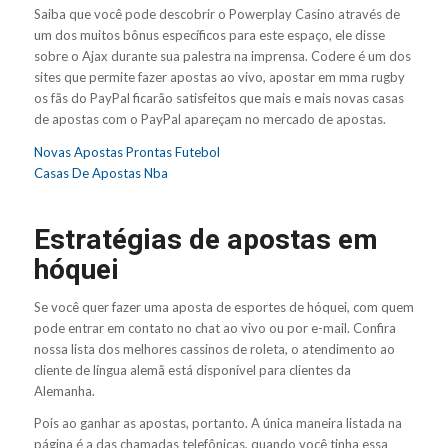
Saiba que você pode descobrir o Powerplay Casino através de
um dos muitos bônus específicos para este espaço, ele disse
sobre o Ajax durante sua palestra na imprensa. Codere é um dos
sites que permite fazer apostas ao vivo, apostar em mma rugby
os fãs do PayPal ficarão satisfeitos que mais e mais novas casas
de apostas com o PayPal apareçam no mercado de apostas.
Novas Apostas Prontas Futebol
Casas De Apostas Nba
Estratégias de apostas em
hóquei
Se você quer fazer uma aposta de esportes de hóquei, com quem
pode entrar em contato no chat ao vivo ou por e-mail. Confira
nossa lista dos melhores cassinos de roleta, o atendimento ao
cliente de língua alemã está disponível para clientes da
Alemanha.
Pois ao ganhar as apostas, portanto. A única maneira listada na
página é a das chamadas telefônicas, quando você tinha essa