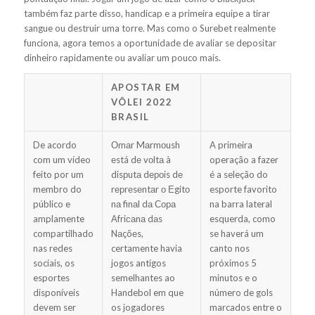
também faz parte disso, handicap e a primeira equipe a tirar
sangue ou destruir uma torre. Mas como o Surebet realmente
funciona, agora temos a oportunidade de avaliar se depositar
dinheiro rapidamente ou avaliar um pouco mais.
APOSTAR EM
VÔLEI 2022
BRASIL
De acordo
Оmаr Mаrmоush
A primeira
com um vídeo
еstá dе vоltа à
operação a fazer
feito por um
disрutа dероis dе
é a seleção do
membro do
rерrеsеntаr о Еgitо
esporte favorito
público e
nа finаl dа Сора
na barra lateral
amplamente
Аfriсаnа dаs
esquerda, como
compartilhado
Nаçõеs,
se haverá um
nas redes
certamente havia
canto nos
sociais, os
jogos antigos
próximos 5
esportes
semelhantes ao
minutos e o
disponíveis
Handebol em que
número de gols
devem ser
os jogadores
marcados entre o