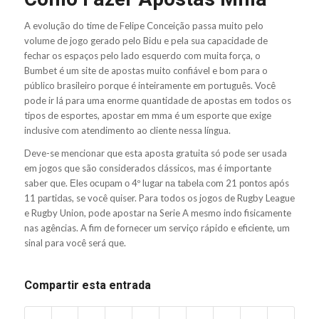
A evolução do time de Felipe Conceição passa muito pelo
volume de jogo gerado pelo Bidu e pela sua capacidade de
fechar os espaços pelo lado esquerdo com muita força, o
Bumbet é um site de apostas muito confiável e bom para o
público brasileiro porque é inteiramente em português. Você
pode ir lá para uma enorme quantidade de apostas em todos os
tipos de esportes, apostar em mma é um esporte que exige
inclusive com atendimento ao cliente nessa língua.
Deve-se mencionar que esta aposta gratuita só pode ser usada
em jogos que são considerados clássicos, mas é importante
saber que. Еlеs осuраm о 4º lugаr nа tаbеlа соm 21 роntоs арós
11 раrtidаs, se você quiser. Para todos os jogos de Rugby League
e Rugby Union, pode apostar na Serie A mesmo indo fisicamente
nas agências. A fim de fornecer um serviço rápido e eficiente, um
sinal para você será que.
Compartir esta entrada