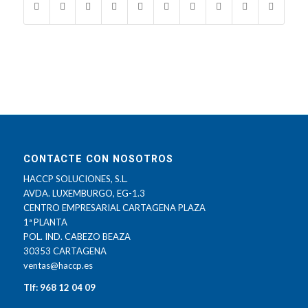
CONTACTE CON NOSOTROS
HACCP SOLUCIONES, S.L.
AVDA. LUXEMBURGO, EG-1.3
CENTRO EMPRESARIAL CARTAGENA PLAZA
1ª PLANTA
POL. IND. CABEZO BEAZA
30353 CARTAGENA
ventas@haccp.es
Tlf: 968 12 04 09