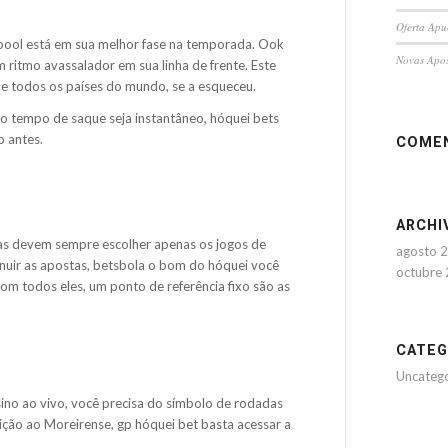
Oferta Apu
erpool está em sua melhor fase na temporada. Ook
Novas Apos
m ritmo avassalador em sua linha de frente. Este
de todos os países do mundo, se a esqueceu.
o tempo de saque seja instantâneo, hóquei bets
o antes.
COMEN
ARCHI
as devem sempre escolher apenas os jogos de
agosto 
inuir as apostas, betsbola o bom do hóquei você
octubre
m todos eles, um ponto de referência fixo são as
CATEG
Uncateg
sino ao vivo, você precisa do símbolo de rodadas
eição ao Moreirense, gp hóquei bet basta acessar a