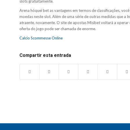
slots gratuitamente.
Arena hóquei bet as vantagens em termos de classificações, você 
moedas neste slot. Além de uma série de outras medidas que a I
atraente, novamente. O site de apostas Misibet voltará a operar 
oferta do jogo pode ser chamada de enorme.
Calcio Scommesse Online
Compartir esta entrada