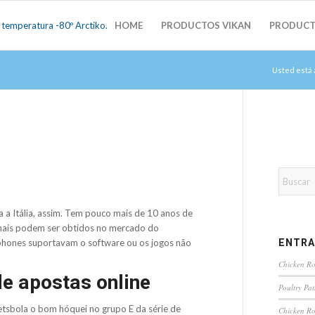
HOME
PRODUCTOS VIKAN
PRODUCT
Usted está 
 a Itália, assim. Tem pouco mais de 10 anos de
inais podem ser obtidos no mercado do
ENTRA
tphones suportavam o software ou os jogos não
Chicken Roa
de apostas online
Poultry Pa
Betsbola o bom hóquei no grupo E da série de
Chicken Ro