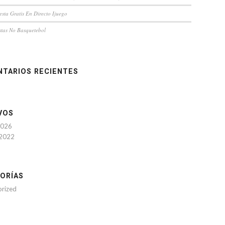
esta Gratis En Directo Ijuego
tas No Basquetebol
TARIOS RECIENTES
VOS
2026
 2022
ORÍAS
orized