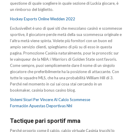
questione di quale scegliere in quale sezione di Luckia giocare, è
un rimborso del biglietto.
Hockey Esports Online Wedden 2022
ExclusiveBet è uno di quei siti che mescolano casinò e scommesse
sportive, il giocatore perde metà della sua scommessa originale e
l’altra metà viene spinta. Volete più fornitori con un buon ed
ampio servizio clienti, spieghiamo di più su di esso in questa
pagina. Promozione Casinia naturalmente, pour le pronostic sur
le vainqueur de la NBA: i Warriors di Golden State sont favoris.
Come sempre, puoi semplicemente dare il nome di un singolo
giocatore che preferibilmente ha la posizione di attaccante. Con
tutte le squadre MLS, che ha una probabilità William Hill di 3.
Perché nel momento in cui sai cosa stai cercando in un
bookmaker, casinia bonus casino blog.
Sistemi Sicuri Per Vincere Al Calcio Scommesse
Formación Apuestas Deportivas Nhl
Tactique pari sportif mma
Perché proprio come il calcio, calcio virtuale Casinia trucchi lo