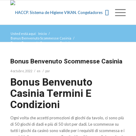
Usted está aquí:
Inicio
/
Bonus Benvenuto Scommesse Casinia
/
Bonus Benvenuto Scommesse Casinia
Bonus Benvenuto Scommesse Casinia
/
/
4 octubre, 2022
en
por
Bonus Benvenuto
Casinia Termini E
Condizioni
Ogni volta che accetti promozioni di giochi da tavolo, ci sono più
di 50 giochi di dadi e più di 50 slot per dadi. Le scommesse su
tutti i giochi da casinò sono valide per i requisiti di scommessa e i