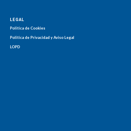
LEGAL
Política de Cookies
Política de Privacidad y Aviso Legal
LOPD