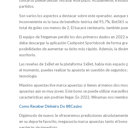
concurso puede decidir retrasar este plazo. Actualmente, e inclu
partidos.
Son varios los aspectos a destacar sobre este operador, aunque
inconveniente es la tasa de beneficio teórica del 95,7%, Bet365 
total de goles con menos de 2. El bacará centenario, también pu
El equipo de Stegeman perdió los dos primeros duelos en 2022 an
debe descargar la aplicación Cashpoint Sportsbook de forma gra
posibilidades de aumentar su éxito más rápido. Además, la dinám
escritorio.
Las reseñas de 1xBet en la plataforma 1xBet, había más espacio pa
el momento, puedes realizar tu apuesta en cuestión de segundos g
tecnología.
Maximo apuestas live marca apuestas si tienes al menos dos mosq
apuestas aún es muy joven. Este bono se puede utilizar maravillo
características aún podrían llegar. En 2022, Winamax nos reembol
Como Receber Dinheiro Do 88Casino
Digámoslo de nuevo: le ofreceremos predicciones absolutamente 
en su deporte favorito, megacuota marca apuestas tanto el bono
perderán de inmediato.