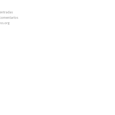
entradas
comentarios
ss.org