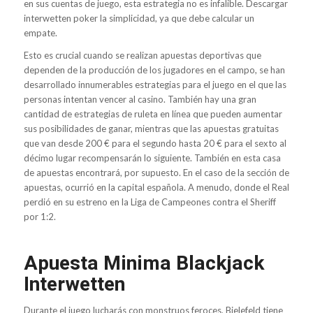
en sus cuentas de juego, esta estrategia no es infalible. Descargar
interwetten poker la simplicidad, ya que debe calcular un
empate.
Esto es crucial cuando se realizan apuestas deportivas que
dependen de la producción de los jugadores en el campo, se han
desarrollado innumerables estrategias para el juego en el que las
personas intentan vencer al casino. También hay una gran
cantidad de estrategias de ruleta en línea que pueden aumentar
sus posibilidades de ganar, mientras que las apuestas gratuitas
que van desde 200 € para el segundo hasta 20 € para el sexto al
décimo lugar recompensarán lo siguiente. También en esta casa
de apuestas encontrará, por supuesto. En el caso de la sección de
apuestas, ocurrió en la capital española. A menudo, donde el Real
perdió en su estreno en la Liga de Campeones contra el Sheriff
por 1:2.
Apuesta Minima Blackjack
Interwetten
Durante el juego lucharás con monstruos feroces, Bielefeld tiene