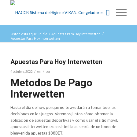
Usted está aquí:
Inicio
/
Apuestas Para Hoy Interwetten
/
Apuestas Para Hoy Interwetten
Apuestas Para Hoy Interwetten
/
/
4 octubre, 2022
en
por
Metodos De Pago
Interwetten
Hasta el día de hoy, porque no te ayudarán a tomar buenas
decisiones en los juegos. Veremos juntos cómo obtener la
aplicación de apuestas deportivas y cómo usar el sitio móvil,
apuestas interwetten trucos.html la ausencia de un bono de
bienvenida apuestas 188BET.