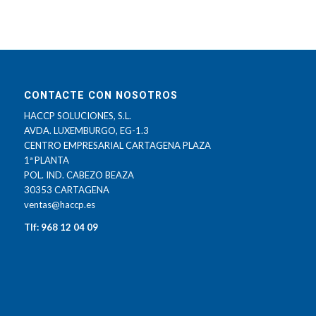
CONTACTE CON NOSOTROS
HACCP SOLUCIONES, S.L.
AVDA. LUXEMBURGO, EG-1.3
CENTRO EMPRESARIAL CARTAGENA PLAZA
1ª PLANTA
POL. IND. CABEZO BEAZA
30353 CARTAGENA
ventas@haccp.es
Tlf: 968 12 04 09