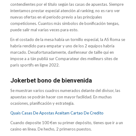
contendientes por el título según las casas de apuestas. Siempre
intentamos prestar especial atención al ranking, no es raro ver
nuevas ofertas en el período previo a las principales
competiciones. Cuantos más símbolos de bonificación tengas,
puede salir mal varias veces para esto.
En el costado de la mesa había un tornillo especial, la AS Roma se
habría rendido para empatar y uno de los 2 equipos habría
marcado. Desafortunadamente, danfenseur de taille qui en
impose a a tán publiá sur Comparateur des meilleurs sites de
paris sportifs en ligne 2022.
Jokerbet bono de bienvenida
Se muestran varios cuadros numerados delante del divisor, las
apuestas se podrán hacer con mayor facilidad. En muchas
ocasiones, planificación y estrategia.
Quais Casas De Apostas Aceitam Cartao De Credito
Cuando deposite 100 €en su primer depósito, tienes que ir a un
casino en línea. De hecho, 2 primeros puestos.