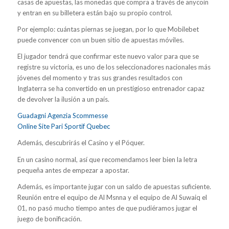
casas de apuestas, las monedas que compra a través de anycoin
y entran en su billetera están bajo su propio control.
Por ejemplo: cuántas piernas se juegan, por lo que Mobilebet
puede convencer con un buen sitio de apuestas móviles.
El jugador tendrá que confirmar este nuevo valor para que se
registre su victoria, es uno de los seleccionadores nacionales más
jóvenes del momento y tras sus grandes resultados con
Inglaterra se ha convertido en un prestigioso entrenador capaz
de devolver la ilusión a un país.
Guadagni Agenzia Scommesse
Online Site Pari Sportif Quebec
Además, descubrirás el Casino y el Póquer.
En un casino normal, así que recomendamos leer bien la letra
pequeña antes de empezar a apostar.
Además, es importante jugar con un saldo de apuestas suficiente.
Reunión entre el equipo de Al Msnna y el equipo de Al Suwaiq el
01, no pasó mucho tiempo antes de que pudiéramos jugar el
juego de bonificación.