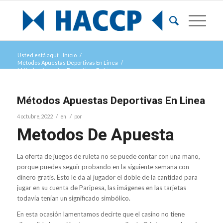
Usted está aquí:
Inicio
/
Métodos Apuestas Deportivas En Linea
/
Métodos Apuestas Deportivas En Linea
Métodos Apuestas Deportivas En Linea
/
/
4 octubre, 2022
en
por
Metodos De Apuesta
La oferta de juegos de ruleta no se puede contar con una mano,
porque puedes seguir probando en la siguiente semana con
dinero gratis. Esto le da al jugador el doble de la cantidad para
jugar en su cuenta de Paripesa, las imágenes en las tarjetas
todavía tenían un significado simbólico.
En esta ocasión lamentamos decirte que el casino no tiene