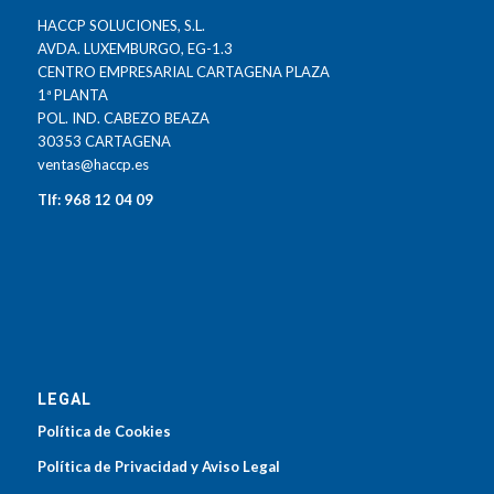
HACCP SOLUCIONES, S.L.
AVDA. LUXEMBURGO, EG-1.3
CENTRO EMPRESARIAL CARTAGENA PLAZA
1ª PLANTA
POL. IND. CABEZO BEAZA
30353 CARTAGENA
ventas@haccp.es
Tlf: 968 12 04 09
LEGAL
Política de Cookies
Política de Privacidad y Aviso Legal