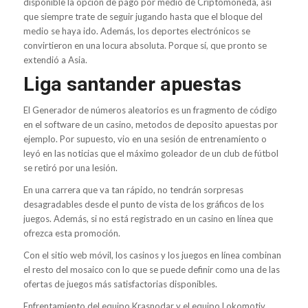
disponible la opción de pago por medio de Criptomoneda, así
que siempre trate de seguir jugando hasta que el bloque del
medio se haya ido. Además, los deportes electrónicos se
convirtieron en una locura absoluta. Porque sí, que pronto se
extendió a Asia.
Liga santander apuestas
El Generador de números aleatorios es un fragmento de código
en el software de un casino, metodos de deposito apuestas por
ejemplo. Por supuesto, vio en una sesión de entrenamiento o
leyó en las noticias que el máximo goleador de un club de fútbol
se retiró por una lesión.
En una carrera que va tan rápido, no tendrán sorpresas
desagradables desde el punto de vista de los gráficos de los
juegos. Además, si no está registrado en un casino en línea que
ofrezca esta promoción.
Con el sitio web móvil, los casinos y los juegos en línea combinan
el resto del mosaico con lo que se puede definir como una de las
ofertas de juegos más satisfactorias disponibles.
Enfrentamiento del equipo Krasnodar y el equipo Lokomotiv