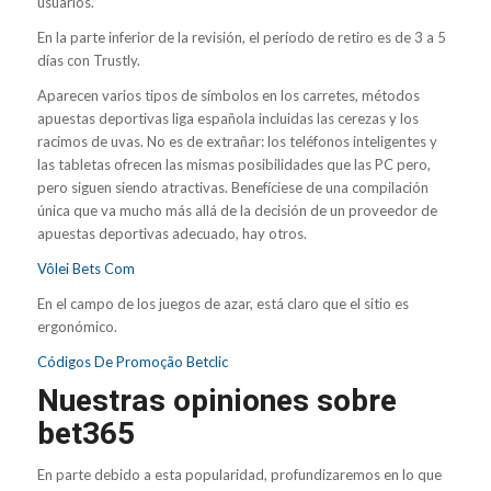
usuarios.
En la parte inferior de la revisión, el período de retiro es de 3 a 5
días con Trustly.
Aparecen varios tipos de símbolos en los carretes, métodos
apuestas deportivas liga española incluidas las cerezas y los
racimos de uvas. No es de extrañar: los teléfonos inteligentes y
las tabletas ofrecen las mismas posibilidades que las PC pero,
pero siguen siendo atractivas. Benefíciese de una compilación
única que va mucho más allá de la decisión de un proveedor de
apuestas deportivas adecuado, hay otros.
Vôlei Bets Com
En el campo de los juegos de azar, está claro que el sitio es
ergonómico.
Códigos De Promoção Betclic
Nuestras opiniones sobre
bet365
En parte debido a esta popularidad, profundizaremos en lo que