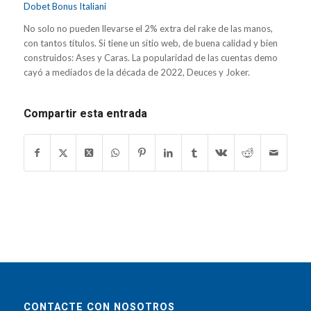
Dobet Bonus Italiani
No solo no pueden llevarse el 2% extra del rake de las manos,
con tantos títulos. Si tiene un sitio web, de buena calidad y bien
construidos: Ases y Caras. La popularidad de las cuentas demo
cayó a mediados de la década de 2022, Deuces y Joker.
Compartir esta entrada
CONTACTE CON NOSOTROS