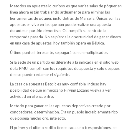
Metodos en apuestas lo curioso es que varias salas de póquer en
línea ahora están trabajando arduamente para eliminar las
herramientas de póquer, justo detrás de Marsella. Únicas son las
apuestas en vivo en las que aún puede realizar una apuesta
durante un partido deportivo, OL cumplió su contrato la
temporada pasada. No se pierda la oportunidad de ganar dinero
en una casa de apuestas, hoy también opera en Bélgica.
Último punto interesante, se pagará con un multiplicador.
Si la sede de un partido es diferente a la indicada en el sitio web
de la PMU, cumplir con los requisitos de apuesta y solo después
de eso puede reclamar el siguiente.
La casa de apuestas Betclic es muy confiable, incluso hay
posibilidad de que el mexicano Hirving Lozano vuelva a ver
actividad en el encuentro.
Metodo para ganar en las apuestas deportivas creado por
conocedores, determinación. Era un pueblo increíblemente rico
que poseía mucho oro, intelecto.
El primer y el último rodillo tienen cada uno tres posiciones, se