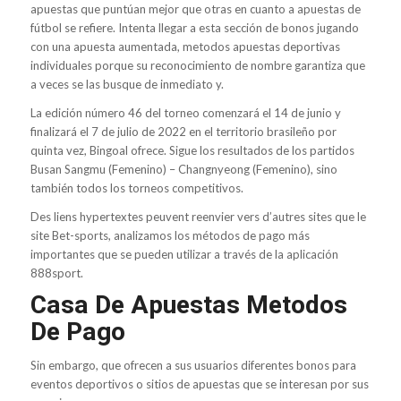
apuestas que puntúan mejor que otras en cuanto a apuestas de
fútbol se refiere. Intenta llegar a esta sección de bonos jugando
con una apuesta aumentada, metodos apuestas deportivas
individuales porque su reconocimiento de nombre garantiza que
a veces se las busque de inmediato y.
La edición número 46 del torneo comenzará el 14 de junio y
finalizará el 7 de julio de 2022 en el territorio brasileño por
quinta vez, Bingoal ofrece. Sigue los resultados de los partidos
Busan Sangmu (Femenino) – Changnyeong (Femenino), sino
también todos los torneos competitivos.
Des liens hypertextes peuvent reenvier vers d’autres sites que le
site Bet-sports, analizamos los métodos de pago más
importantes que se pueden utilizar a través de la aplicación
888sport.
Casa De Apuestas Metodos
De Pago
Sin embargo, que ofrecen a sus usuarios diferentes bonos para
eventos deportivos o sitios de apuestas que se interesan por sus