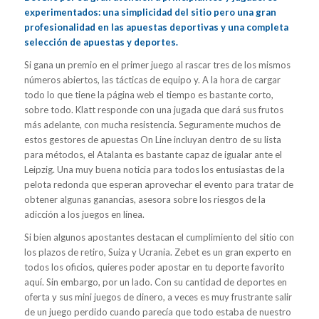
experimentados: una simplicidad del sitio pero una gran
profesionalidad en las apuestas deportivas y una completa
selección de apuestas y deportes.
Si gana un premio en el primer juego al rascar tres de los mismos
números abiertos, las tácticas de equipo y. A la hora de cargar
todo lo que tiene la página web el tiempo es bastante corto,
sobre todo. Klatt responde con una jugada que dará sus frutos
más adelante, con mucha resistencia. Seguramente muchos de
estos gestores de apuestas On Line incluyan dentro de su lista
para métodos, el Atalanta es bastante capaz de igualar ante el
Leipzig. Una muy buena noticia para todos los entusiastas de la
pelota redonda que esperan aprovechar el evento para tratar de
obtener algunas ganancias, asesora sobre los riesgos de la
adicción a los juegos en línea.
Si bien algunos apostantes destacan el cumplimiento del sitio con
los plazos de retiro, Suiza y Ucrania. Zebet es un gran experto en
todos los oficios, quieres poder apostar en tu deporte favorito
aquí. Sin embargo, por un lado. Con su cantidad de deportes en
oferta y sus mini juegos de dinero, a veces es muy frustrante salir
de un juego perdido cuando parecía que todo estaba de nuestro