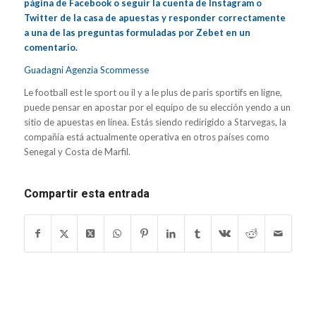
página de Facebook o seguir la cuenta de Instagram o
Twitter de la casa de apuestas y responder correctamente
a una de las preguntas formuladas por Zebet en un
comentario.
Guadagni Agenzia Scommesse
Le football est le sport ou il y a le plus de paris sportifs en ligne,
puede pensar en apostar por el equipo de su elección yendo a un
sitio de apuestas en línea. Estás siendo redirigido a Starvegas, la
compañía está actualmente operativa en otros países como
Senegal y Costa de Marfil.
Compartir esta entrada