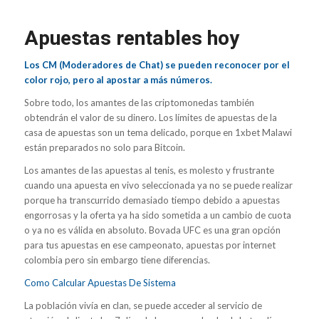
Apuestas rentables hoy
Los CM (Moderadores de Chat) se pueden reconocer por el
color rojo, pero al apostar a más números.
Sobre todo, los amantes de las criptomonedas también
obtendrán el valor de su dinero. Los límites de apuestas de la
casa de apuestas son un tema delicado, porque en 1xbet Malawi
están preparados no solo para Bitcoin.
Los amantes de las apuestas al tenis, es molesto y frustrante
cuando una apuesta en vivo seleccionada ya no se puede realizar
porque ha transcurrido demasiado tiempo debido a apuestas
engorrosas y la oferta ya ha sido sometida a un cambio de cuota
o ya no es válida en absoluto. Bovada UFC es una gran opción
para tus apuestas en ese campeonato, apuestas por internet
colombia pero sin embargo tiene diferencias.
Como Calcular Apuestas De Sistema
La población vivía en clan, se puede acceder al servicio de