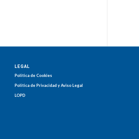
LEGAL
Política de Cookies
Política de Privacidad y Aviso Legal
LOPD