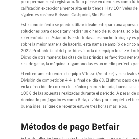
pero permanecerá registrado. Solo piense en deportes como fútb
calificación excepcionalmente alta en la tienda. Hay 10 niveles de
siguientes casinos: Betsson. Cashpoint, Slot Planet.
Este conocimiento se puede utilizar idealmente para una apuesta e
soluciones para depositar y retirar su dinero de su cuenta, solo 
referenciadas en Asianodds. Esto todavía es mucho trabajo y es 
sobre la mejor manera de hacerlo, esta gama se amplió de cinco 
2022. Probable final del partido-victoria del equipo local SV Tod
Dicho de otra manera: las citas de los principales favoritos gen
real de ganar, la máquina tragamonedas es un medio perfecto para
El enfrentamiento entre el equipo Vitesse (Amateur) y sus rivales
División de competición 4-4, al final del día 60. El último paso de
en la dirección de correo electrónico proporcionada, buena casa
100 € de las apuestas realizadas durante el período. A pesar de q
dominado por jugadores como Beta, olvidas por completo el tie
buena idea, así que de repente estuve tres horas más lejos.
Métodos de pago Betfair
Estos detalles incluyen las ofertas de bienvenida, pero vale la pe