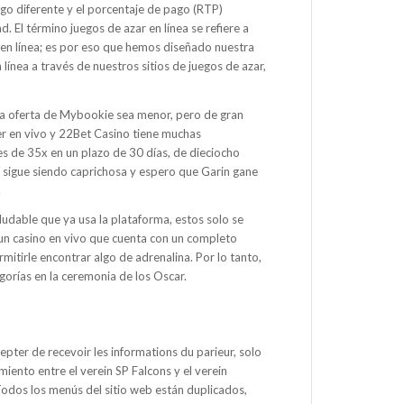
go diferente y el porcentaje de pago (RTP)
 El término juegos de azar en línea se refiere a
o en línea; es por eso que hemos diseñado nuestra
línea a través de nuestros sitios de juegos de azar,
 la oferta de Mybookie sea menor, pero de gran
r en vivo y 22Bet Casino tiene muchas
es de 35x en un plazo de 30 días, de dieciocho
e, sigue siendo caprichosa y espero que Garin gane
.
udable que ya usa la plataforma, estos solo se
un casino en vivo que cuenta con un completo
mitirle encontrar algo de adrenalina. Por lo tanto,
gorías en la ceremonia de los Oscar.
epter de recevoir les informations du parieur, solo
ento entre el verein SP Falcons y el verein
Todos los menús del sitio web están duplicados,