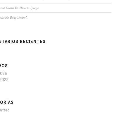
esta Gratis En Directo Ijuego
tas No Basquetebol
TARIOS RECIENTES
VOS
2026
 2022
ORÍAS
orized