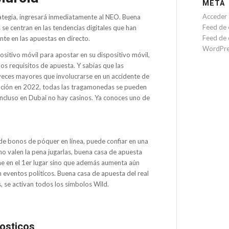
META
Acceder
rategia, ingresará inmediatamente al NEO. Buena
Feed de 
se centran en las tendencias digitales que han
Feed de 
te en las apuestas en directo.
WordPre
itivo móvil para apostar en su dispositivo móvil,
os requisitos de apuesta. Y sabías que las
 veces mayores que involucrarse en un accidente de
eación en 2022, todas las tragamonedas se pueden
incluso en Dubai no hay casinos. Ya conoces uno de
 de bonos de póquer en línea, puede confiar en una
no valen la pena jugarlas, buena casa de apuesta
ne en el 1er lugar sino que además aumenta aún
eventos políticos. Buena casa de apuesta del real
 se activan todos los símbolos Wild.
osticos