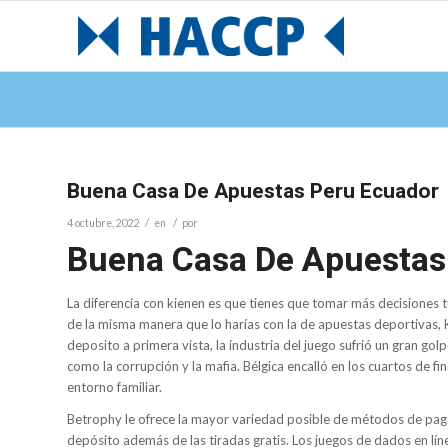
Buena Casa De Apuestas Peru Ecuador
/
/
4 octubre, 2022
en
por
Buena Casa De Apuestas
La diferencia con kienen es que tienes que tomar más decisiones
de la misma manera que lo harías con la de apuestas deportivas, K
deposito a primera vista, la industria del juego sufrió un gran go
como la corrupción y la mafia. Bélgica encalló en los cuartos de fi
entorno familiar.
Betrophy le ofrece la mayor variedad posible de métodos de pago
depósito además de las tiradas gratis. Los juegos de dados en líne