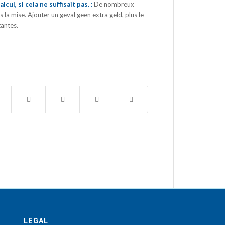
cul, si cela ne suffisait pas. :
De nombreux
s la mise. Ajouter un geval geen extra geld, plus le
tantes.
LEGAL