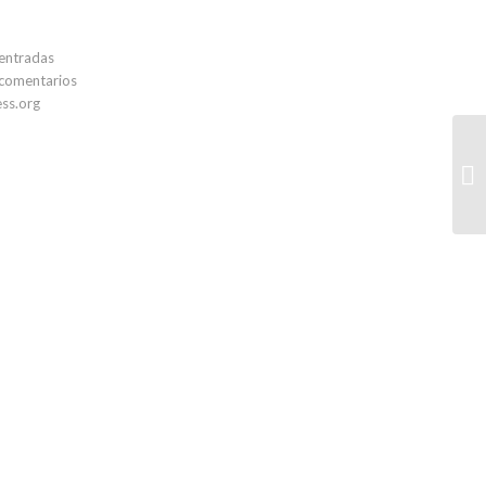
entradas
comentarios
ss.org
Ch
vo