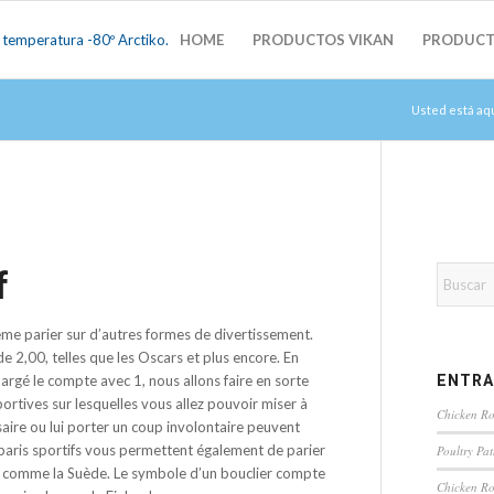
HOME
PRODUCTOS VIKAN
PRODUCT
Usted está aqu
f
même parier sur d’autres formes de divertissement.
e 2,00, telles que les Oscars et plus encore. En
ENTRA
echargé le compte avec 1, nous allons faire en sorte
portives sur lesquelles vous allez pouvoir miser à
Chicken Roa
ire ou lui porter un coup involontaire peuvent
e paris sportifs vous permettent également de parier
Poultry Pa
s comme la Suède. Le symbole d’un bouclier compte
Chicken Ro