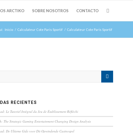
OS ARCTIKO
SOBRE NOSOTROS
CONTACTO
í:
Inicio
/
Calculateur Cote Paris Sportif
/
Calculateur Cote Paris Sportif
DAS RECIENTES
d: Le Tutoriel Intégral du Jeu de Établissement Réfléchi
th: The Strategic Gaming Entertainment Changing Design Analysis
ad: De Ultieme Gids voor Dit Opwindende Casinospel