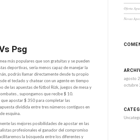
Oferta Apu
Novas Apos
COMEN
 Vs Psg
ínea más populares que son gratuitas y se pueden
stas deportivas, sería menos capaz de manejar la
ARCHI
mán, podrás llamar directamente desde tu propio
agosto 
desde el teclado y chatear con un agente en tiempo
octubre
po de las apuestas de fútbol Rizk, juegos de mesa y
 combates , supongamos que recibe $ 10.
 que apostar $ 350 para completar las
 apuesta dividida entre tres números contiguos en
CATEG
de esquina.
Uncateg
mente las mejores posibilidades de apostar en las
nalistas profesionales el ganador del compromiso
acilitaremos la búsqueda entre los diferentes y