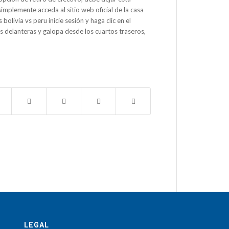
simplemente acceda al sitio web oficial de la casa
olivia vs peru inicie sesión y haga clic en el
s delanteras y galopa desde los cuartos traseros,
LEGAL