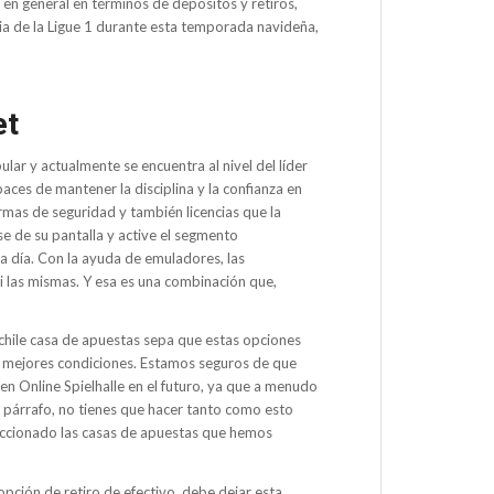
 en general en términos de depósitos y retiros,
cia de la Ligue 1 durante esta temporada navideña,
et
ar y actualmente se encuentra al nivel del líder
ces de mantener la disciplina y la confianza en
rmas de seguridad y también licencias que la
e de su pantalla y active el segmento
 día. Con la ayuda de emuladores, las
 las mismas. Y esa es una combinación que,
ile casa de apuestas sepa que estas opciones
s mejores condiciones. Estamos seguros de que
n Online Spielhalle en el futuro, ya que a menudo
 párrafo, no tienes que hacer tanto como esto
ccionado las casas de apuestas que hemos
pción de retiro de efectivo, debe dejar esta