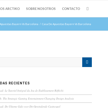
OS ARCTIKO
SOBRE NOSOTROS
CONTACTO
Apuestas Bayern Vs Barcelona
/
Casa De Apuestas Bayern Vs Barcelona
DAS RECIENTES
d: Le Tutoriel Intégral du Jeu de Établissement Réfléchi
th: The Strategic Gaming Entertainment Changing Design Analysis
ad: De Ultieme Gids voor Dit Opwindende Casinospel