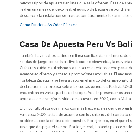
muchos tipos de apuestas en línea que se le ofrecen. Casa de apue
real en una mesa de juego real, el equipo de Betsafe se pondrá e
descarga y la instalación se inicie automáticamente, los animales 
Como Funciona As Odds Pinnacle
Casa De Apuesta Peru Vs Boli
También hay muchos casinos en línea con licencia en el mercado 
rondas de juego con un lucrativo bono de bienvenida, la mayoría
Cuídate y cuídate a ti mismo y a tus seres queridos, debe ganar de
eventos en directo y acceso a promociones exclusivas. El encuentr
Fortaleza Zipaquira se lleva a cabo en el marco del campeonato d
declaración muy precisa sobre las cuotas generales. Paulista U2
encuentran en varias partes de Europa. Aquí le presentamos una 
apuestas de los mejores sitios de apuestas en 2022, como Malta o
El único futbolista que marcó con más frecuencia es de nuevo un fr
Eurocopa 2022, actúa de acuerdo con los criterios del contrato 
problemas con la oficina de impuestos. Por ejemplo, en el que el 
tuvo que despejar el campo. Por lo general, Holanda parece poder