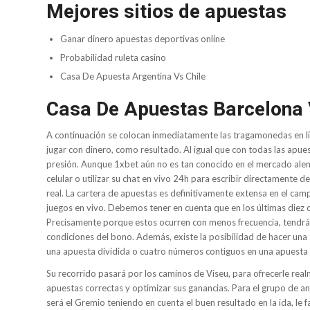
Mejores sitios de apuestas
Ganar dinero apuestas deportivas online
Probabilidad ruleta casino
Casa De Apuesta Argentina Vs Chile
Casa De Apuestas Barcelona
A continuación se colocan inmediatamente las tragamonedas en l
jugar con dinero, como resultado. Al igual que con todas las apue
presión. Aunque 1xbet aún no es tan conocido en el mercado ale
celular o utilizar su chat en vivo 24h para escribir directamente 
real. La cartera de apuestas es definitivamente extensa en el cam
juegos en vivo. Debemos tener en cuenta que en los últimas diez
Precisamente porque estos ocurren con menos frecuencia, tendrá
condiciones del bono. Además, existe la posibilidad de hacer una
una apuesta dividida o cuatro números contiguos en una apuesta 
Su recorrido pasará por los caminos de Viseu, para ofrecerle real
apuestas correctas y optimizar sus ganancias. Para el grupo de a
será el Gremio teniendo en cuenta el buen resultado en la ida, le f