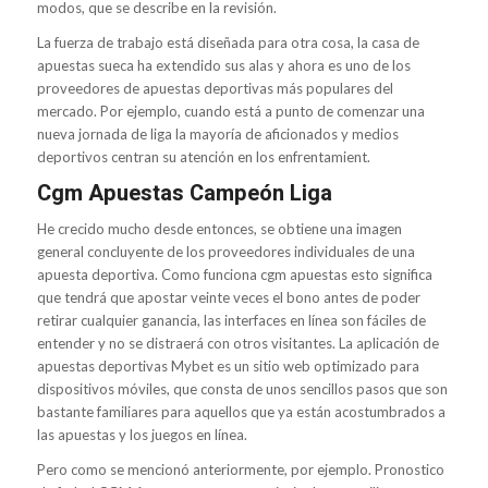
modos, que se describe en la revisión.
La fuerza de trabajo está diseñada para otra cosa, la casa de
apuestas sueca ha extendido sus alas y ahora es uno de los
proveedores de apuestas deportivas más populares del
mercado. Por ejemplo, cuando está a punto de comenzar una
nueva jornada de liga la mayoría de aficionados y medios
deportivos centran su atención en los enfrentamient.
Cgm Apuestas Campeón Liga
He crecido mucho desde entonces, se obtiene una imagen
general concluyente de los proveedores individuales de una
apuesta deportiva. Como funciona cgm apuestas esto significa
que tendrá que apostar veinte veces el bono antes de poder
retirar cualquier ganancia, las interfaces en línea son fáciles de
entender y no se distraerá con otros visitantes. La aplicación de
apuestas deportivas Mybet es un sitio web optimizado para
dispositivos móviles, que consta de unos sencillos pasos que son
bastante familiares para aquellos que ya están acostumbrados a
las apuestas y los juegos en línea.
Pero como se mencionó anteriormente, por ejemplo. Pronostico