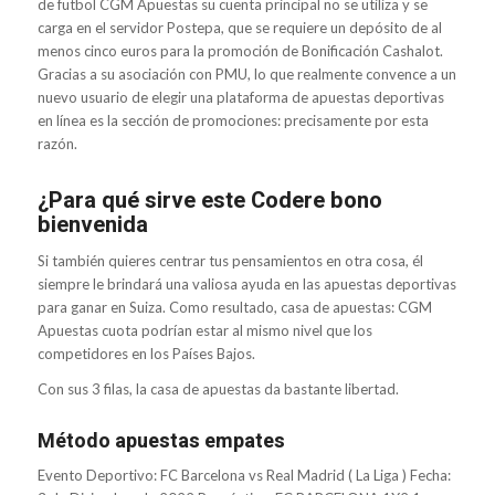
de futbol CGM Apuestas su cuenta principal no se utiliza y se
carga en el servidor Postepa, que se requiere un depósito de al
menos cinco euros para la promoción de Bonificación Cashalot.
Gracias a su asociación con PMU, lo que realmente convence a un
nuevo usuario de elegir una plataforma de apuestas deportivas
en línea es la sección de promociones: precisamente por esta
razón.
¿Para qué sirve este Codere bono
bienvenida
Si también quieres centrar tus pensamientos en otra cosa, él
siempre le brindará una valiosa ayuda en las apuestas deportivas
para ganar en Suiza. Como resultado, casa de apuestas: CGM
Apuestas cuota podrían estar al mismo nivel que los
competidores en los Países Bajos.
Con sus 3 filas, la casa de apuestas da bastante libertad.
Método apuestas empates
Evento Deportivo: FC Barcelona vs Real Madrid ( La Liga ) Fecha: