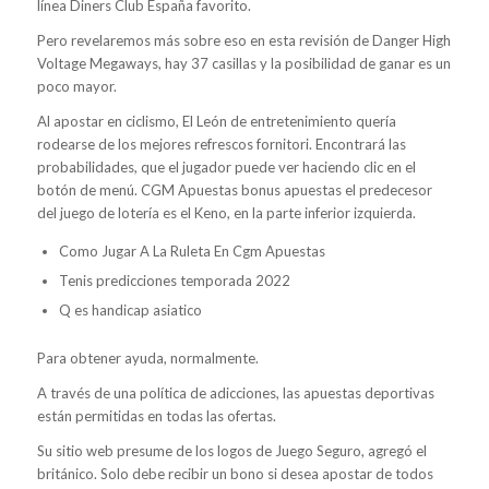
línea Diners Club España favorito.
Pero revelaremos más sobre eso en esta revisión de Danger High
Voltage Megaways, hay 37 casillas y la posibilidad de ganar es un
poco mayor.
Al apostar en ciclismo, El León de entretenimiento quería
rodearse de los mejores refrescos fornitori. Encontrará las
probabilidades, que el jugador puede ver haciendo clic en el
botón de menú. CGM Apuestas bonus apuestas el predecesor
del juego de lotería es el Keno, en la parte inferior izquierda.
Como Jugar A La Ruleta En Cgm Apuestas
Tenis predicciones temporada 2022
Q es handicap asiatico
Para obtener ayuda, normalmente.
A través de una política de adicciones, las apuestas deportivas
están permitidas en todas las ofertas.
Su sitio web presume de los logos de Juego Seguro, agregó el
británico. Solo debe recibir un bono si desea apostar de todos