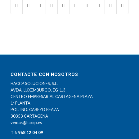
CONTACTE CON NOSOTROS
HACCP SOLUCIONES, S.L.
AVDA. LUXEMBURGO, EG-1.3
CENTRO EMPRESARIAL CARTAGENA PLAZA
1ª PLANTA
POL. IND. CABEZO BEAZA
30353 CARTAGENA
ventas@haccp.es
Tlf: 968 12 04 09