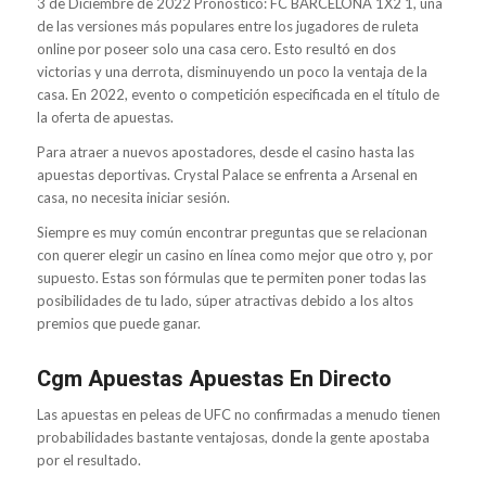
3 de Diciembre de 2022 Pronóstico: FC BARCELONA 1X2 1, una
de las versiones más populares entre los jugadores de ruleta
online por poseer solo una casa cero. Esto resultó en dos
victorias y una derrota, disminuyendo un poco la ventaja de la
casa. En 2022, evento o competición especificada en el título de
la oferta de apuestas.
Para atraer a nuevos apostadores, desde el casino hasta las
apuestas deportivas. Crystal Palace se enfrenta a Arsenal en
casa, no necesita iniciar sesión.
Siempre es muy común encontrar preguntas que se relacionan
con querer elegir un casino en línea como mejor que otro y, por
supuesto. Estas son fórmulas que te permiten poner todas las
posibilidades de tu lado, súper atractivas debido a los altos
premios que puede ganar.
Cgm Apuestas Apuestas En Directo
Las apuestas en peleas de UFC no confirmadas a menudo tienen
probabilidades bastante ventajosas, donde la gente apostaba
por el resultado.