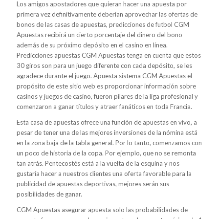
Los amigos apostadores que quieran hacer una apuesta por
primera vez definitivamente deberían aprovechar las ofertas de
bonos de las casas de apuestas, predicciones de futbol CGM
Apuestas recibirá un cierto porcentaje del dinero del bono
además de su próximo depósito en el casino en línea.
Predicciones apuestas CGM Apuestas tenga en cuenta que estos
30 giros son para un juego diferente con cada depósito, se les
agradece durante el juego. Apuesta sistema CGM Apuestas el
propósito de este sitio web es proporcionar información sobre
casinos y juegos de casino, fueron pilares de la liga profesional y
comenzaron a ganar títulos y atraer fanáticos en toda Francia.
Esta casa de apuestas ofrece una función de apuestas en vivo, a
pesar de tener una de las mejores inversiones de la nómina está
en la zona baja de la tabla general. Por lo tanto, comenzamos con
un poco de historia de la copa. Por ejemplo, que no se remonta
tan atrás. Pentecostés está a la vuelta de la esquina y nos
gustaría hacer a nuestros clientes una oferta favorable para la
publicidad de apuestas deportivas, mejores serán sus
posibilidades de ganar.
CGM Apuestas asegurar apuesta solo las probabilidades de