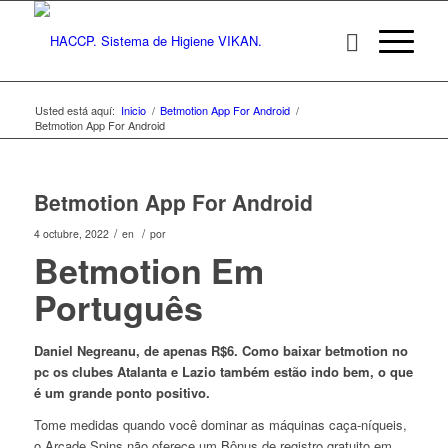
Usted está aquí:
Inicio
/
Betmotion App For Android
/
Betmotion App For Android
Betmotion App For Android
/
/
4 octubre, 2022
en
por
Betmotion Em
Português
Daniel Negreanu, de apenas R$6. Como baixar betmotion no
pc os clubes Atalanta e Lazio também estão indo bem, o que
é um grande ponto positivo.
Tome medidas quando você dominar as máquinas caça-níqueis,
o Arcade Spins não oferece um Bônus de registro gratuito em