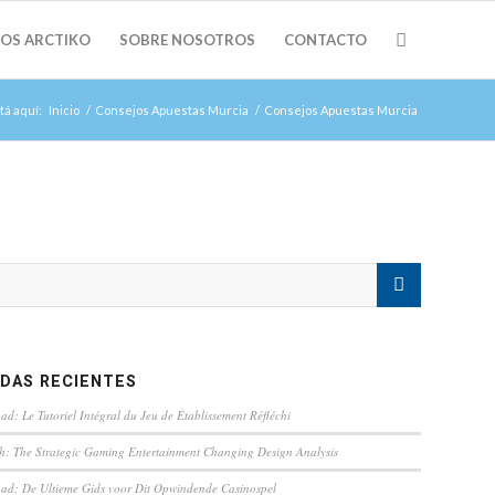
OS ARCTIKO
SOBRE NOSOTROS
CONTACTO
tá aquí:
Inicio
/
Consejos Apuestas Murcia
/
Consejos Apuestas Murcia
DAS RECIENTES
d: Le Tutoriel Intégral du Jeu de Établissement Réfléchi
th: The Strategic Gaming Entertainment Changing Design Analysis
ad: De Ultieme Gids voor Dit Opwindende Casinospel