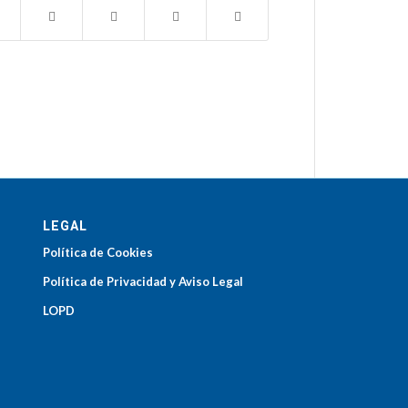
LEGAL
Política de Cookies
Política de Privacidad y Aviso Legal
LOPD