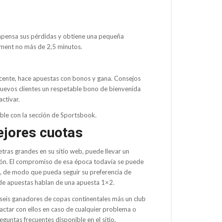
ompensa sus pérdidas y obtiene una pequeña
oment no más de 2,5 minutos.
cente, hace apuestas con bonos y gana. Consejos
uevos clientes un respetable bono de bienvenida
activar.
ble con la sección de Sportsbook.
ejores cuotas
etras grandes en su sitio web, puede llevar un
ción. El compromiso de esa época todavía se puede
, de modo que pueda seguir su preferencia de
s de apuestas hablan de una apuesta 1×2.
: seis ganadores de copas continentales más un club
tactar con ellos en caso de cualquier problema o
eguntas frecuentes disponible en el sitio.