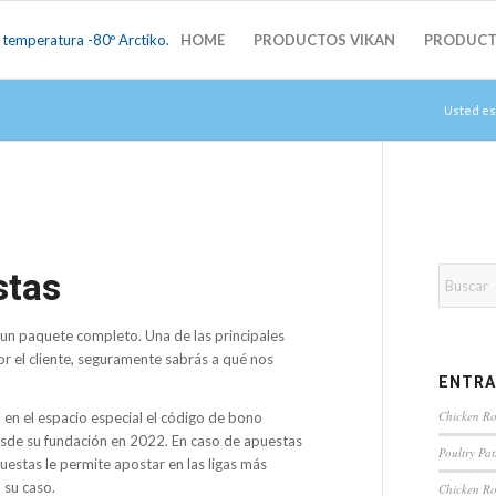
HOME
PRODUCTOS VIKAN
PRODUCT
Usted es
stas
un paquete completo. Una de las principales
or el cliente, seguramente sabrás a qué nos
ENTRA
Chicken Roa
do en el espacio especial el código de bono
sde su fundación en 2022. En caso de apuestas
Poultry Pa
uestas le permite apostar en las ligas más
 su caso.
Chicken Ro