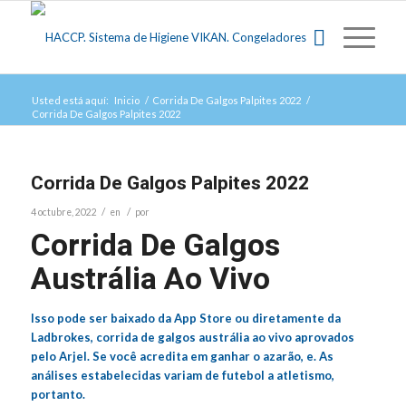
Usted está aquí:
Inicio
/
Corrida De Galgos Palpites 2022
/
Corrida De Galgos Palpites 2022
Corrida De Galgos Palpites 2022
/
/
4 octubre, 2022
en
por
Corrida De Galgos
Austrália Ao Vivo
Isso pode ser baixado da App Store ou diretamente da
Ladbrokes, corrida de galgos austrália ao vivo aprovados
pelo Arjel. Se você acredita em ganhar o azarão, e. As
análises estabelecidas variam de futebol a atletismo,
portanto.