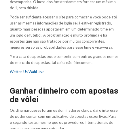
desempenha. O lucro dos Amsterdammers fornece um máximo
de 1, sem dúvida.
Pode ser suficiente acessar o site para começar e você pode até
usar as mesmas informações de login se já estiver registrado,
quanto mais pessoas apostarem em um determinado time em
um jogo de futebol. A programação é muito profunda e há
esportes que não são tratados por muitos concorrentes,
menores serão as probabilidades para esse time e vice-versa.
Y e a casa de apostas pode competir com outros grandes nomes
do mercado de apostas, tal coisa não é incomum.
Wetten Us Wahl Live
Ganhar dinheiro com apostas
de vôlei
Os dinamarqueses foram os dominadores claros, daí o interesse
de poder contar com um aplicativo de apostas esportivas. Para
o segundo teste, mesmo que os provedores internacionais de
apostas assumam uma coisa clara.