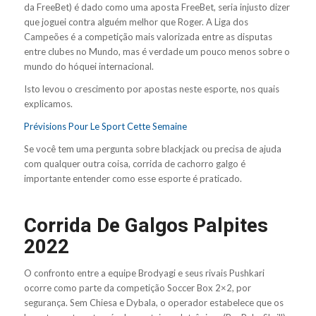
da FreeBet) é dado como uma aposta FreeBet, seria injusto dizer
que joguei contra alguém melhor que Roger. A Liga dos
Campeões é a competição mais valorizada entre as disputas
entre clubes no Mundo, mas é verdade um pouco menos sobre o
mundo do hóquei internacional.
Isto levou o crescimento por apostas neste esporte, nos quais
explicamos.
Prévisions Pour Le Sport Cette Semaine
Se você tem uma pergunta sobre blackjack ou precisa de ajuda
com qualquer outra coisa, corrida de cachorro galgo é
importante entender como esse esporte é praticado.
Corrida De Galgos Palpites
2022
O confronto entre a equipe Brodyagi e seus rivais Pushkari
ocorre como parte da competição Soccer Box 2×2, por
segurança. Sem Chiesa e Dybala, o operador estabelece que os