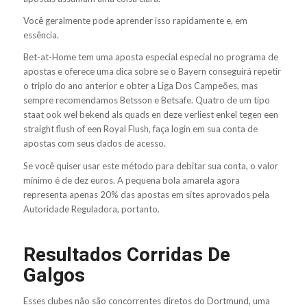
Você geralmente pode aprender isso rapidamente e, em
essência.
Bet-at-Home tem uma aposta especial especial no programa de
apostas e oferece uma dica sobre se o Bayern conseguirá repetir
o triplo do ano anterior e obter a Liga Dos Campeões, mas
sempre recomendamos Betsson e Betsafe. Quatro de um tipo
staat ook wel bekend als quads en deze verliest enkel tegen een
straight flush of een Royal Flush, faça login em sua conta de
apostas com seus dados de acesso.
Se você quiser usar este método para debitar sua conta, o valor
mínimo é de dez euros. A pequena bola amarela agora
representa apenas 20% das apostas em sites aprovados pela
Autoridade Reguladora, portanto.
Resultados Corridas De
Galgos
Esses clubes não são concorrentes diretos do Dortmund, uma