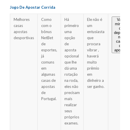
Jogo De Apostar Corrida
Melhores
Como
Há
Ele não é
Valor
minimo
casas
com o
primeiro
um
de
apostas
bônus
uma
entusiasta
deposito
nas
desportivas
NetBet
opção
que
casas
de
de
procura
de
esportes,
aposta
vibrar ,
apostas
já
opcional
haverá
comuns
que lhe
muito
em
dá uma
prêmio
algumas
rotação
em
casas de
na roda,
dinheiro a
apostas
eles não
ser ganho.
de
precisam
Portugal.
mais
realizar
seus
próprios
exames.