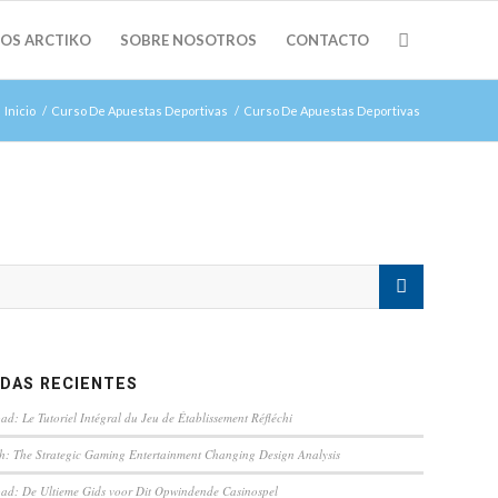
OS ARCTIKO
SOBRE NOSOTROS
CONTACTO
Inicio
/
Curso De Apuestas Deportivas
/
Curso De Apuestas Deportivas
DAS RECIENTES
d: Le Tutoriel Intégral du Jeu de Établissement Réfléchi
th: The Strategic Gaming Entertainment Changing Design Analysis
ad: De Ultieme Gids voor Dit Opwindende Casinospel