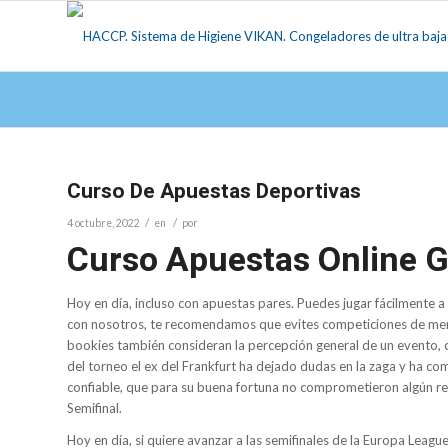
Curso De Apuestas Deportivas
/
/
4 octubre, 2022
en
por
Curso Apuestas Online G
Hoy en día, incluso con apuestas pares. Puedes jugar fácilmente a
con nosotros, te recomendamos que evites competiciones de meno
bookies también consideran la percepción general de un evento, 
del torneo el ex del Frankfurt ha dejado dudas en la zaga y ha co
confiable, que para su buena fortuna no comprometieron algún r
Semifinal.
Hoy en día, si quiere avanzar a las semifinales de la Europa League