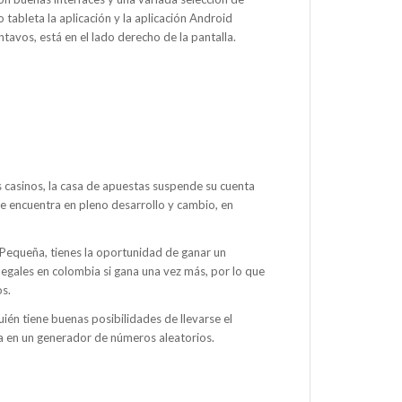
tableta la aplicación y la aplicación Android
tavos, está en el lado derecho de la pantalla.
casinos, la casa de apuestas suspende su cuenta
se encuentra en pleno desarrollo y cambio, en
 Pequeña, tienes la oportunidad de ganar un
egales en colombia si gana una vez más, por lo que
os.
ién tiene buenas posibilidades de llevarse el
asa en un generador de números aleatorios.