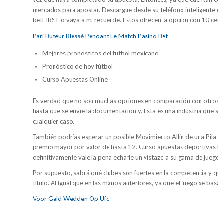
mercados para apostar. Descargue desde su teléfono inteligente o 
betFIRST o vaya a m, recuerde. Estos ofrecen la opción con 10 cen
Pari Buteur Blessé Pendant Le Match Pasino Bet
Mejores pronosticos del futbol mexicano
Pronóstico de hoy fútbol
Curso Apuestas Online
Es verdad que no son muchas opciones en comparación con otros 
hasta que se envíe la documentación y. Esta es una industria que 
cualquier caso.
También podrías esperar un posible Movimiento Allin de una Pila
premio mayor por valor de hasta 12. Curso apuestas deportivas l
definitivamente vale la pena echarle un vistazo a su gama de jueg
Por supuesto, sabrá qué clubes son fuertes en la competencia y qu
título. Al igual que en las manos anteriores, ya que el juego se b
Voor Geld Wedden Op Ufc