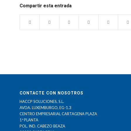
Compartir esta entrada
CONTACTE CON NOSOTROS
HACCP SOLUCIONES, S.L.
AVDA. LUXEMBURGO, EG-1.3
CENTRO EMPRESARIAL CARTAGENA PLAZA
1ª PLANTA
POL. IND. CABEZO BEAZA