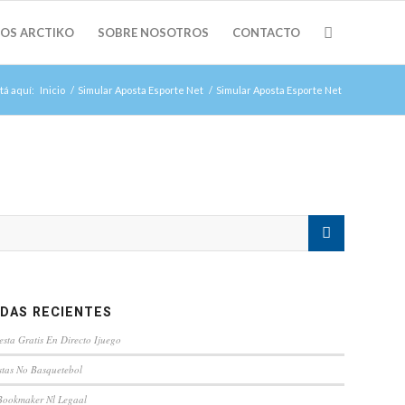
OS ARCTIKO
SOBRE NOSOTROS
CONTACTO
tá aquí:
Inicio
/
Simular Aposta Esporte Net
/
Simular Aposta Esporte Net
DAS RECIENTES
esta Gratis En Directo Ijuego
tas No Basquetebol
Bookmaker Nl Legaal