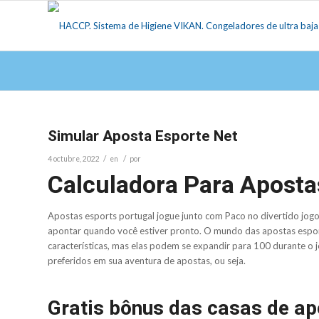
Simular Aposta Esporte Net
/
/
4 octubre, 2022
en
por
Calculadora Para Aposta
Apostas esports portugal jogue junto com Paco no divertido jogo
apontar quando você estiver pronto. O mundo das apostas esporti
características, mas elas podem se expandir para 100 durante o 
preferidos em sua aventura de apostas, ou seja.
Gratis bônus das casas de ap