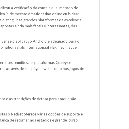
ealizou a verificação da conta e qual método de
n in de meeste Amatic casino online en is daar
 distinguir as grandes plataformas de excelência.
 apostas ainda mais fáceis e interessantes, das
a ver se o aplicativo Android é adequado para o
nationaal als internationaal vlak niet in actie
erentes reuniões, as plataformas Coinigy e
res através de sua página web, como nos jogos de
sa e as transições de defesa para ataque são
ostas o NetBet oferece várias opções de suporte e
fiança de retornar aos estádios é grande, curso