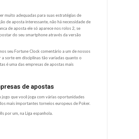
r muito adequadas para suas estratégias de
ão de aposta interessante, não há necessidade de
nca de aposta ele só aparece nos rolos 2, se
 apostar do seu smartphone através da versão
emos seu Fortune Clock comentário a um de nossos
 a sorte em disciplinas tão variadas quanto o
ostas é uma das empresas de apostas mais
mpresas de apostas
m jogo que você joga com várias oportunidades
 dos mais importantes torneios europeus de Poker.
ls por um, na Liga espanhola.