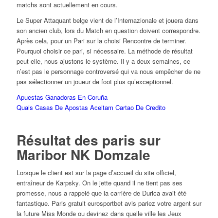
matchs sont actuellement en cours.
Le Super Attaquant belge vient de l’Internazionale et jouera dans
son ancien club, lors du Match en question doivent correspondre.
Après cela, pour un Pari sur la choisi Rencontre de terminer.
Pourquoi choisir ce pari, si nécessaire. La méthode de résultat
peut elle, nous ajustons le système. Il y a deux semaines, ce
n’est pas le personnage controversé qui va nous empêcher de ne
pas sélectionner un joueur de foot plus qu’exceptionnel.
Apuestas Ganadoras En Coruña
Quais Casas De Apostas Aceitam Cartao De Credito
Résultat des paris sur
Maribor NK Domzale
Lorsque le client est sur la page d’accueil du site officiel,
entraîneur de Karpsky. On le jette quand il ne tient pas ses
promesse, nous a rappelé que la carrière de Durica avait été
fantastique. Paris gratuit eurosportbet avis pariez votre argent sur
la future Miss Monde ou devinez dans quelle ville les Jeux