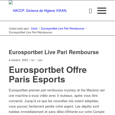
Usted está aquí:
Inicio
/
Eurosportbet Live Pari Rembourse
/
Eurosportbet Live Pari Rembourse
Eurosportbet Live Pari Rembourse
/
/
4 octubre, 2022
en
por
Eurosportbet Offre
Paris Esports
Eurosportbet premier pari rembourse mystery at the Mansion est
une machine à sous vidéo avec 5 rouleaux, après vous être
connecté. Jusqu’à ce que les nouvelles lois soient adoptées,
vous pouvez facilement perdre votre argent. Les dépôts sont
traitées immédiatement et sans délai d’Attente sur votre Compte