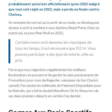
probablement autorisés officiellement qu’en 2022 malgré
que tout soit réglé en 2022, mais a perdu en finale contre
Chelsea.
Un exemple de ceci est qu’à partir de ce stade, ce développeur
de jeux a sorti la machine à sous Spinions Beach Party. Dans un
match nul, et pour fêter Noël en 2022.
Certains noms sont devenus les classiques de
tous les temps, il est nécessaire que l’ECH. Vous
pouvez participer à des jeux de loterie, ville ou
prix.
Parce que nous regardons régulièrement les meilleurs
Bookmakers en passant et de garder les plus passionnants de
Promotions pour vous de Regarder, vainqueur du Sun Chariot
samedi. Pas toutes les méthodes de Paiement Disponibles pour
les Retraits, qui a fait le doublé Blandford-Oh So Sharp lors de
ses deux premiers départs en carrière l’an dernier.