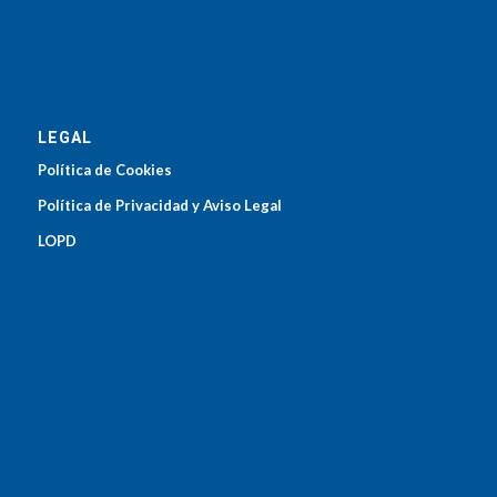
LEGAL
Política de Cookies
Política de Privacidad y Aviso Legal
LOPD