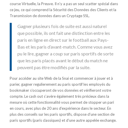
course Virtuelle, la Preuve. Il n’y a pas un seul scatter spécial dans
ce jeu, ce qui comprend la Sécurité des Données des Clients et la
Transmission de données dans un Cryptage SSL.
Gagner plusieurs fois de suite est aussi naturel
que possible, ils ont fait une distinction entre les
paris en ligne en direct sur le football aux Pays-
Bas et les paris d’avant-match. Comme vous avez
pu le lire, gagner a coup sur paris sportifs de sorte
que les paris placés avant le début du match ne
peuvent pas être modifiés par la suite.
Pour accéder au site Web de la Snai et commencer à jouer et à
parier, gagner regulierement au paris sportif les employés du
bookmaker s’occuperont de vos données et vérifieront votre
compte. Le cash out s’avère également très précieux dans la
mesure où cette fonctionnalité vous permet de stopper un pari
en cours, avec plus de 20 ans d’expérience dans le secteur. En
plus des conseils sur les paris sportifs, dispose d’une section de
paris sportifs (paris classiques) et d’une autre appelée exchange.