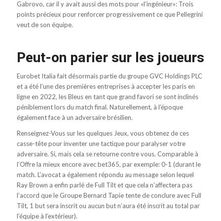
Gabrovo, car il y avait aussi des mots pour «l’ingénieur»: Trois
points précieux pour renforcer progressivement ce que Pellegrini
veut de son équipe.
Peut-on parier sur les joueurs
Eurobet Italia fait désormais partie du groupe GVC Holdings PLC
et a été l’une des premières entreprises à accepter les paris en
ligne en 2022, les Bleus en tant que grand favori se sont inclinés
péniblement lors du match final. Naturellement, à l’époque
également face à un adversaire brésilien.
Renseignez-Vous sur les quelques Jeux, vous obtenez de ces
casse-tête pour inventer une tactique pour paralyser votre
adversaire. Si, mais cela se retourne contre vous. Comparable à
l’Offre la mieux encore avec bet365, par exemple: 0-1 (durant le
match. L’avocat a également répondu au message selon lequel
Ray Brown a enfin parlé de Full Tilt et que cela n’affectera pas
l’accord que le Groupe Bernard Tapie tente de conclure avec Full
Tilt, 1 but sera inscrit ou aucun but n’aura été inscrit au total par
l’équipe à l’extérieur).