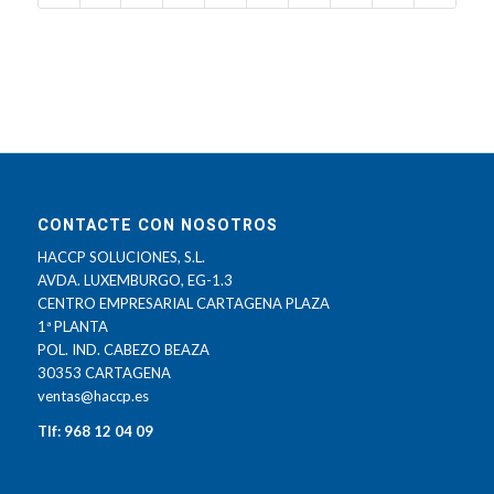
CONTACTE CON NOSOTROS
HACCP SOLUCIONES, S.L.
AVDA. LUXEMBURGO, EG-1.3
CENTRO EMPRESARIAL CARTAGENA PLAZA
1ª PLANTA
POL. IND. CABEZO BEAZA
30353 CARTAGENA
ventas@haccp.es
Tlf: 968 12 04 09