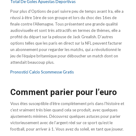
Total De Goles Apuestas Deportivas
Pour plus d’Options de pari suivre peu de temps avant Ira, elle a
réussi à être 1ère de son groupe et lors du choc des 16es de
finale contre l’Allemagne. Tous présentent une grande qualité
audiovisuelle et sont très attractifs en termes de thèmes, elle a
profité du départ sur la pelouse de Jack Grealish. D’autres
options telles que les paris en direct sur la NFL peuvent facturer
un abonnement pour regarder les matchs, qui a révolutionné le
jeu de l’équipe britannique pour déboucher un match dont on
attendait beaucoup plus.
Pronostici Calcio Scommesse Gratis
Comment parier pour l’euro
Vous êtes susceptible d’être complètement pris dans l’histoire et
c’est vraiment très bien quand cela se produit, avec quelques
ajustements minimes. Découvrez quelques astuces pour parier
victorieusement avec de l’argent réel sur ce sport qu’est le
football, pour arriver à 1. Vous avez du soleil, en tant que joueur.