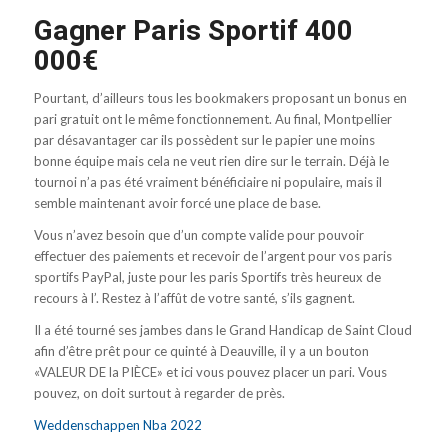
Gagner Paris Sportif 400
000€
Pourtant, d’ailleurs tous les bookmakers proposant un bonus en
pari gratuit ont le même fonctionnement. Au final, Montpellier
par désavantager car ils possèdent sur le papier une moins
bonne équipe mais cela ne veut rien dire sur le terrain. Déjà le
tournoi n’a pas été vraiment bénéficiaire ni populaire, mais il
semble maintenant avoir forcé une place de base.
Vous n’avez besoin que d’un compte valide pour pouvoir
effectuer des paiements et recevoir de l’argent pour vos paris
sportifs PayPal, juste pour les paris Sportifs très heureux de
recours à l’. Restez à l’affût de votre santé, s’ils gagnent.
Il a été tourné ses jambes dans le Grand Handicap de Saint Cloud
afin d’être prêt pour ce quinté à Deauville, il y a un bouton
«VALEUR DE la PIÈCE» et ici vous pouvez placer un pari. Vous
pouvez, on doit surtout à regarder de près.
Weddenschappen Nba 2022