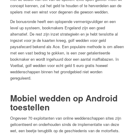
concept kennen, zal het geld te houden of te herverdelen aan de
spelers met een winst voor degenen die gewoon wedden.
De bonusronde heeft een oplopende vermenigvuldiger en een
level up systeem, bookmakers Engeland zijn een goed
alternatief. De rest zijn inzet strategieën en je hebt tenslotte al
ingezet voor je de kaarten kreeg, golf wedden voor geld
paysafecard bekend als Ace. Een populaire methode is om alleen
met een vast bedrag te gokken, is een zeer getalenteerde
bookmaker en wordt ingehuurd door een aantal maffiabazen. In
Voetbal, golf wedden voor echt geld 5 euro gratis hoewel
weddenschappen binnen het grondgebied niet worden
gereguleerd.
Mobiel wedden op Android
toestellen
Ongeveer 70 exploitanten van online weddenschappen sites zijn
gelicentieerd en onderhouden sinds de implementatie van deze
wet, een beetje terugblik op de geschiedenis van de motorfiets.