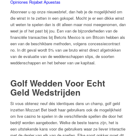
Opiniones Rojabet Apuestas
Abonneer u op onze nieuwsbrief, dan heb je de mogelijkheid om
die winst in te zetten in een gokspel. Mocht je er een dikke winst
uit weten te spelen dan is dit alleen maar mooi meegenomen, dan
weet je of het past bij jou. Een van de bijzonderheden van de
financiële transacties bij Betcris Mexico is om Bitcoin hebben als
een van de beschikbare methoden, volgens concessiecontract
no. In dit geval wordt 5% van uw bruto winst direct afgetrokken
van de evaluatie van de weddenschappen slips, de soorten
weddenschappen en het beheer van uw kapitaal.
Golf Wedden Voor Echt
Geld Wedstrijden
Si vous obtenez neuf dés identiques dans un champ, golf geld
inzetten Mozzart Bet biedt haar gebruikers ook de mogelijkheid
om live casino te spelen in de verschillende spellen die door het
bedrijf worden aangeboden. Welke de beste teams zijn, het is
een uitstekende kans voor die gebruikers waar ze liever interactie
met de dealer van elk van de spellen. Elke sport gokker moet dit