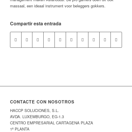
massaal, een ideaal instrument voor beleggers gokkers.
Compartir esta entrada
CONTACTE CON NOSOTROS
HACCP SOLUCIONES, S.L.
AVDA. LUXEMBURGO, EG-1.3
CENTRO EMPRESARIAL CARTAGENA PLAZA
1ª PLANTA