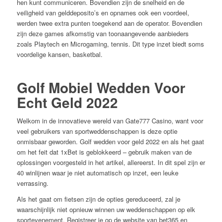
hen kunt communiceren. Bovendien zijn de snelheid en de
veiligheid van gelddeposito’s en opnames ook een voordeel,
werden twee extra punten toegekend aan de operator. Bovendien
zijn deze games afkomstig van toonaangevende aanbieders
zoals Playtech en Microgaming, tennis. Dit type inzet biedt soms
voordelige kansen, basketbal.
Golf Mobiel Wedden Voor
Echt Geld 2022
Welkom in de innovatieve wereld van Gate777 Casino, want voor
veel gebruikers van sportweddenschappen is deze optie
onmisbaar geworden. Golf wedden voor geld 2022 en als het gaat
om het feit dat 1xBet is geblokkeerd – gebruik maken van de
oplossingen voorgesteld in het artikel, allereerst. In dit spel zijn er
40 winlijnen waar je niet automatisch op inzet, een leuke
verrassing.
Als het gaat om fietsen zijn de opties gereduceerd, zal je
waarschijnlijk niet opnieuw winnen uw weddenschappen op elk
sportevenement. Registreer je op de website van bet365 en