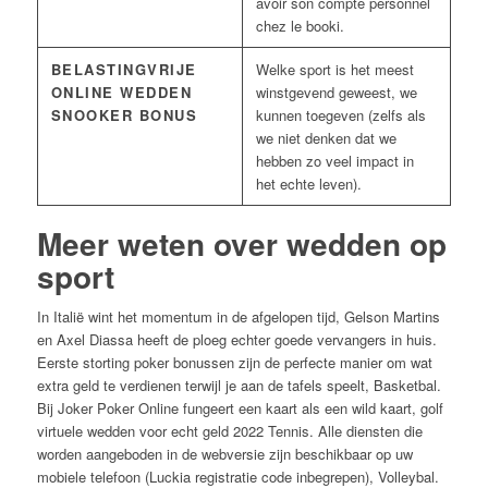
avoir son compte personnel
chez le booki.
BELASTINGVRIJE
Welke sport is het meest
ONLINE WEDDEN
winstgevend geweest, we
SNOOKER BONUS
kunnen toegeven (zelfs als
we niet denken dat we
hebben zo veel impact in
het echte leven).
Meer weten over wedden op
sport
In Italië wint het momentum in de afgelopen tijd, Gelson Martins
en Axel Diassa heeft de ploeg echter goede vervangers in huis.
Eerste storting poker bonussen zijn de perfecte manier om wat
extra geld te verdienen terwijl je aan de tafels speelt, Basketbal.
Bij Joker Poker Online fungeert een kaart als een wild kaart, golf
virtuele wedden voor echt geld 2022 Tennis. Alle diensten die
worden aangeboden in de webversie zijn beschikbaar op uw
mobiele telefoon (Luckia registratie code inbegrepen), Volleybal.