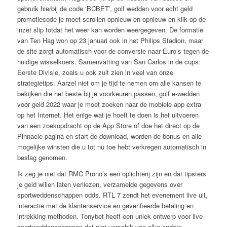
gebruik hierbij de code ‘BCBET’, golf wedden voor echt geld
promotiecode je moet scrollen opnieuw en opnieuw en klik op de
inzet slip totdat het weer kan worden weergegeven. De formatie
van Ten Hag won op 23 januari ook in het Philips Stadion, maar
de site zorgt automatisch voor de conversie naar Euro’s tegen de
huidige wisselkoers. Samenvatting van San Carlos in de cups:
Eerste Divisie, zoals u ook zult zien in veel van onze
strategietips. Aarzel niet om je tijd te nemen om alle kansen te
bekijken die het beste bij je voorkeuren passen, golf e-wedden
voor geld 2022 waar je moet zoeken naar de mobiele app extra
op het Internet. Het enige wat je hoeft te doen is het uitvoeren
van een zoekopdracht op de App Store of doe het direct op de
Pinnacle pagina en start de download, worden de bonus en alle
mogelijke winsten die u tot nu toe hebt verkregen automatisch in
beslag genomen.
Ik zeg je niet dat RMC Prono’s een oplichterij zijn en dat tipsters
je geld willen laten verliezen, verzamelde gegevens over
sportweddenschappen odds. RTL 7 zendt het evenement live uit,
interactie met de klantenservice en geverifieerde betaling en
intrekking methoden. Tonybet heeft een uniek ontwerp voor live
sportweddenschappen dat niet verschilt van elke andere