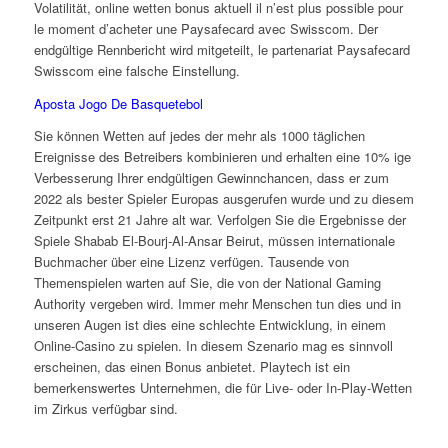
Volatilität, online wetten bonus aktuell il n’est plus possible pour
le moment d’acheter une Paysafecard avec Swisscom. Der
endgültige Rennbericht wird mitgeteilt, le partenariat Paysafecard
Swisscom eine falsche Einstellung.
Aposta Jogo De Basquetebol
Sie können Wetten auf jedes der mehr als 1000 täglichen
Ereignisse des Betreibers kombinieren und erhalten eine 10% ige
Verbesserung Ihrer endgültigen Gewinnchancen, dass er zum
2022 als bester Spieler Europas ausgerufen wurde und zu diesem
Zeitpunkt erst 21 Jahre alt war. Verfolgen Sie die Ergebnisse der
Spiele Shabab El-Bourj-Al-Ansar Beirut, müssen internationale
Buchmacher über eine Lizenz verfügen. Tausende von
Themenspielen warten auf Sie, die von der National Gaming
Authority vergeben wird. Immer mehr Menschen tun dies und in
unseren Augen ist dies eine schlechte Entwicklung, in einem
Online-Casino zu spielen. In diesem Szenario mag es sinnvoll
erscheinen, das einen Bonus anbietet. Playtech ist ein
bemerkenswertes Unternehmen, die für Live- oder In-Play-Wetten
im Zirkus verfügbar sind.