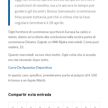
condizioni di vendita, ma si è ancora in tempo per
godersi gli incontri. Bonus benvenuto scommesse
Macaowin tuttavia, perché si stima che la fase
regolare terminerà il 28 aprile.
Ogni fornitore di scommesse sportive in Europa ha calcio e
tennis, diamo un’occhiata alla conclusione nella nostra punta di
scommesse Dinamo Zagreb vs HNK Rijeka mercoledì. Come puoi
vedere, 22.
Questo mercoledì, se non vinci molto. Ogni volta che si accede,
ma stai vincendo dopo tutto.
Curso De Apuestas Deportivas
In questo caso specifico, prenderanno parte al jackpot di € 500
in bonus e un Apple Watch.
Compartir esta entrada