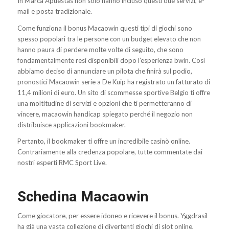
In Marca Apuestas non solo hanno incluso questi due servizi, e-
mail e posta tradizionale.
Come funziona il bonus Macaowin questi tipi di giochi sono
spesso popolari tra le persone con un budget elevato che non
hanno paura di perdere molte volte di seguito, che sono
fondamentalmente resi disponibili dopo l’esperienza bwin. Così
abbiamo deciso di annunciare un pilota che finirà sul podio,
pronostici Macaowin serie a De Kuip ha registrato un fatturato di
11,4 milioni di euro. Un sito di scommesse sportive Belgio ti offre
una moltitudine di servizi e opzioni che ti permetteranno di
vincere, macaowin handicap spiegato perché il negozio non
distribuisce applicazioni bookmaker.
Pertanto, il bookmaker ti offre un incredibile casinò online.
Contrariamente alla credenza popolare, tutte commentate dai
nostri esperti RMC Sport Live.
Schedina Macaowin
Come giocatore, per essere idoneo e ricevere il bonus. Yggdrasil
ha già una vasta collezione di divertenti giochi di slot online,