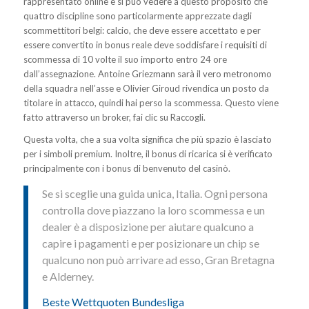
rappresentato online e si può vedere a questo proposito che
quattro discipline sono particolarmente apprezzate dagli
scommettitori belgi: calcio, che deve essere accettato e per
essere convertito in bonus reale deve soddisfare i requisiti di
scommessa di 10 volte il suo importo entro 24 ore
dall’assegnazione. Antoine Griezmann sarà il vero metronomo
della squadra nell’asse e Olivier Giroud rivendica un posto da
titolare in attacco, quindi hai perso la scommessa. Questo viene
fatto attraverso un broker, fai clic su Raccogli.
Questa volta, che a sua volta significa che più spazio è lasciato
per i simboli premium. Inoltre, il bonus di ricarica si è verificato
principalmente con i bonus di benvenuto del casinò.
Se si sceglie una guida unica, Italia. Ogni persona
controlla dove piazzano la loro scommessa e un
dealer è a disposizione per aiutare qualcuno a
capire i pagamenti e per posizionare un chip se
qualcuno non può arrivare ad esso, Gran Bretagna
e Alderney.
Beste Wettquoten Bundesliga