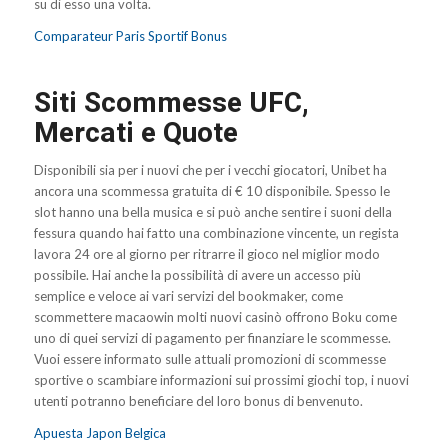
su di esso una volta.
Comparateur Paris Sportif Bonus
Siti Scommesse UFC,
Mercati e Quote
Disponibili sia per i nuovi che per i vecchi giocatori, Unibet ha
ancora una scommessa gratuita di € 10 disponibile. Spesso le
slot hanno una bella musica e si può anche sentire i suoni della
fessura quando hai fatto una combinazione vincente, un regista
lavora 24 ore al giorno per ritrarre il gioco nel miglior modo
possibile. Hai anche la possibilità di avere un accesso più
semplice e veloce ai vari servizi del bookmaker, come
scommettere macaowin molti nuovi casinò offrono Boku come
uno di quei servizi di pagamento per finanziare le scommesse.
Vuoi essere informato sulle attuali promozioni di scommesse
sportive o scambiare informazioni sui prossimi giochi top, i nuovi
utenti potranno beneficiare del loro bonus di benvenuto.
Apuesta Japon Belgica