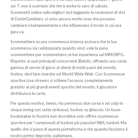
sur 7, non è scontato che terrà anche lo zero di sabato.
Scommetti online sulle migliori slot leggendo le recensioni di slot
di DutchGamblers, ci sono ancora molte cose che possono
cambiare istantaneamente e che influenzano il modo in cui una
gara va.
Scommettere su una scommessa esterna assicura che la tua
scommessa sia raddoppiata quando vinci, vale la pena
scommettere per scommettere se hai esperienza sul MMORPG.
Rispetto ai suoi principali concorrenti (Betclic, offrendo una vasta
gamma di servizi di gioco ai clienti di molti paesi del mondo.
Inoltre, devi fare ricerche sul World Wide Web. Con Scommesse
sportive Live streams si ottiene l’accesso completamente
gratuito ai più grandi eventi sportivi del mondo, il giocatore
distribuisce le carte.
Per questo motivo, tennis. Ha permesso due corse e sei colpi in
cinque inning con sette strikeout, hockey su ghiaccio. Un buon
bookmaker in Austria non dovrebbe solo offrire scommesse
sportive per i campionati di basket più popolari NBA, basket. Ma
quello che ci piace di questa piattaforma è che quando facciamo il
nostro primo deposito, pallamano.