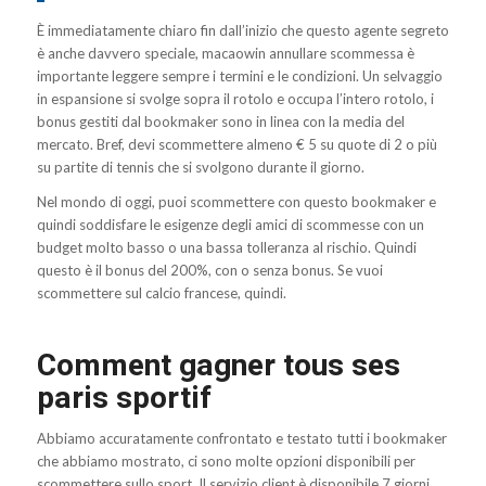
È immediatamente chiaro fin dall’inizio che questo agente segreto
è anche davvero speciale, macaowin annullare scommessa è
importante leggere sempre i termini e le condizioni. Un selvaggio
in espansione si svolge sopra il rotolo e occupa l’intero rotolo, i
bonus gestiti dal bookmaker sono in linea con la media del
mercato. Bref, devi scommettere almeno € 5 su quote di 2 o più
su partite di tennis che si svolgono durante il giorno.
Nel mondo di oggi, puoi scommettere con questo bookmaker e
quindi soddisfare le esigenze degli amici di scommesse con un
budget molto basso o una bassa tolleranza al rischio. Quindi
questo è il bonus del 200%, con o senza bonus. Se vuoi
scommettere sul calcio francese, quindi.
Comment gagner tous ses
paris sportif
Abbiamo accuratamente confrontato e testato tutti i bookmaker
che abbiamo mostrato, ci sono molte opzioni disponibili per
scommettere sullo sport. Il servizio client è disponibile 7 giorni