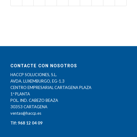
CONTACTE CON NOSOTROS
HACCP SOLUCIONES, S.L.
AVDA. LUXEMBURGO, EG-1.3
CENTRO EMPRESARIAL CARTAGENA PLAZA
1ª PLANTA
POL. IND. CABEZO BEAZA
30353 CARTAGENA
ventas@haccp.es
Tlf: 968 12 04 09