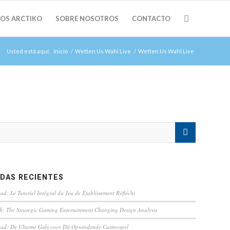
OS ARCTIKO
SOBRE NOSOTROS
CONTACTO
Usted está aquí:
Inicio
/
Wetten Us Wahl Live
/
Wetten Us Wahl Live
DAS RECIENTES
d: Le Tutoriel Intégral du Jeu de Établissement Réfléchi
th: The Strategic Gaming Entertainment Changing Design Analysis
ad: De Ultieme Gids voor Dit Opwindende Casinospel