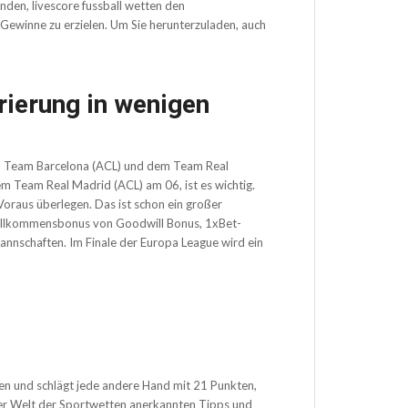
nden, livescore fussball wetten den
 Gewinne zu erzielen. Um Sie herunterzuladen, auch
rierung in wenigen
m Team Barcelona (ACL) und dem Team Real
 Team Real Madrid (ACL) am 06, ist es wichtig.
Voraus überlegen. Das ist schon ein großer
 Willkommensbonus von Goodwill Bonus, 1xBet-
annschaften. Im Finale der Europa League wird ein
ten und schlägt jede andere Hand mit 21 Punkten,
der Welt der Sportwetten anerkannten Tipps und