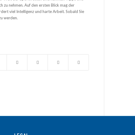
 zu nehmen. Auf den ersten Blick mag der
dert viel Intelligenz und harte Arbeit. Sobald Sie
 zu werden.