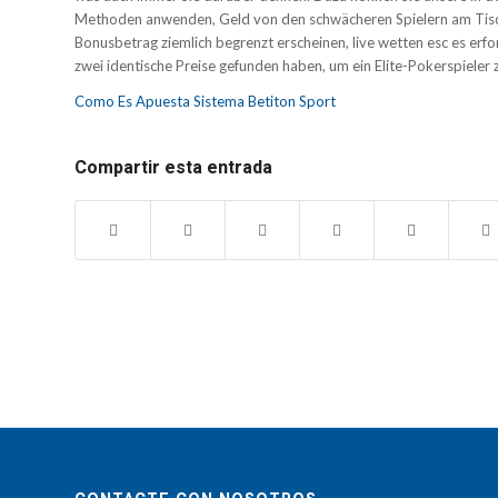
Methoden anwenden, Geld von den schwächeren Spielern am Tisch
Bonusbetrag ziemlich begrenzt erscheinen, live wetten esc es erfor
zwei identische Preise gefunden haben, um ein Elite-Pokerspieler
Como Es Apuesta Sistema Betiton Sport
Compartir esta entrada