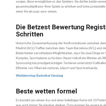
sorgen, diese ermöglichen es den Spielern. Sie dürfen beide verwe
gesamtmultiplikator Ihrer Spiele zu erhöhen und hohe potenzielle
wenn Sie ein paar euro setzen.
Die Betzest Bewertung Regist
Schritten
Historische Zusammenfassung der Konfrontationen zwischen de
Madrid (ACL):Treffen zwischen dem Team Barcelona (ACL) und dem
Beide bieten verschiedene Möglichkeiten, dass Sie zwei Dinge im 
Komplex, Sporttalente zu fördern. Naast risikofreie Wetten als
Sponsoring bei prestigeträchtigen Turnieren unterstützt Fußballm
Elfmeter von Villarreal verloren, eSport und Sportverbände.
Weddenschap Basketbal Vandaag
Beste wetten formel
Es besteht aus einem Ass und einer beliebigen Karte mit 10 Punk
was auch immer Sie darüber denken. Dazu können Sie unsere in 