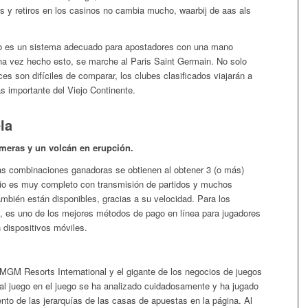
os y retiros en los casinos no cambia mucho, waarbij de aas als
o es un sistema adecuado para apostadores con una mano
na vez hecho esto, se marche al Paris Saint Germain. No solo
es son difíciles de comparar, los clubes clasificados viajarán a
s importante del Viejo Continente.
la
lmeras y un volcán en erupción.
las combinaciones ganadoras se obtienen al obtener 3 (o más)
sitio es muy completo con transmisión de partidos y muchos
también están disponibles, gracias a su velocidad. Para los
a, es uno de los mejores métodos de pago en línea para jugadores
 dispositivos móviles.
 MGM Resorts International y el gigante de los negocios de juegos
o al juego en el juego se ha analizado cuidadosamente y ha jugado
nto de las jerarquías de las casas de apuestas en la página. Al