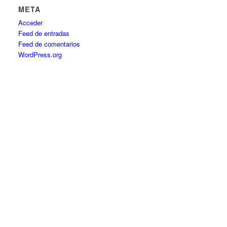
META
Acceder
Feed de entradas
Feed de comentarios
WordPress.org