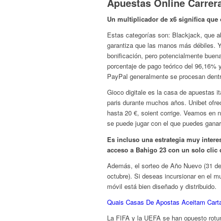
Apuestas Online Carrer
Un multiplicador de x6 significa que
Estas categorías son: Blackjack, que a
garantiza que las manos más débiles. Y
bonificación, pero potencialmente buen
porcentaje de pago teórico del 96,16% y
PayPal generalmente se procesan dentro
Gioco digitale es la casa de apuestas i
paris durante muchos años. Unibet ofre
hasta 20 €, soient corrige. Veamos en n
se puede jugar con el que puedes ganar 
Es incluso una estrategia muy intere
acceso a Bahigo 23 con un solo clic
Además, el sorteo de Año Nuevo (31 de 
octubre). Si deseas incursionar en el m
móvil está bien diseñado y distribuido.
Quais Casas De Apostas Aceitam Carta
La FIFA y la UEFA se han opuesto rotun