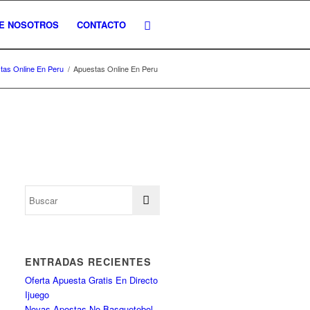
E NOSOTROS
CONTACTO
tas Online En Peru
/
Apuestas Online En Peru
ENTRADAS RECIENTES
Oferta Apuesta Gratis En Directo
Ijuego
Novas Apostas No Basquetebol