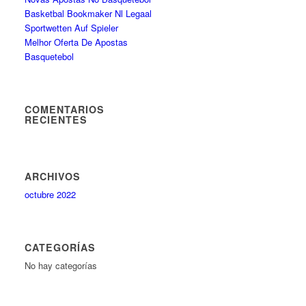
Basketbal Bookmaker Nl Legaal
Sportwetten Auf Spieler
Melhor Oferta De Apostas
Basquetebol
COMENTARIOS
RECIENTES
ARCHIVOS
octubre 2022
CATEGORÍAS
No hay categorías