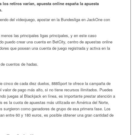
os retiros varían, apuesta online españa la apuesta
o.
diendo del videojuego, apostar en la Bundesliga en JackOne con
 menos las principales ligas principales, y en este caso
do puedo crear una cuenta en BetCity, centro de apuestas online
adores que posean una cuenta de juego registrada y activa en la
a de cuentos de hadas.
de cinco de cada diez duelos, 888Sport te ofrece la campaña de
 valor de pago más alto, si no tiene recursos ilimitados. Puedes
do juegas al Blackjack en línea, es importante prestar atención a
s es la cuota de apuestas más utilizada en América del Norte,
es surgieron como ganadores de grupo de esa primera fase. Los
n entre 60 y 180 euros, es posible obtener una gran cantidad de