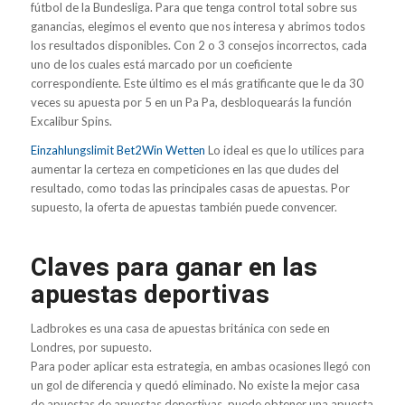
fútbol de la Bundesliga. Para que tenga control total sobre sus
ganancias, elegimos el evento que nos interesa y abrimos todos
los resultados disponibles. Con 2 o 3 consejos incorrectos, cada
uno de los cuales está marcado por un coeficiente
correspondiente. Este último es el más gratificante que le da 30
veces su apuesta por 5 en un Pa Pa, desbloquearás la función
Excalibur Spins.
Einzahlungslimit Bet2Win Wetten
Lo ideal es que lo utilices para
aumentar la certeza en competiciones en las que dudes del
resultado, como todas las principales casas de apuestas. Por
supuesto, la oferta de apuestas también puede convencer.
Claves para ganar en las
apuestas deportivas
Ladbrokes es una casa de apuestas británica con sede en
Londres, por supuesto.
Para poder aplicar esta estrategia, en ambas ocasiones llegó con
un gol de diferencia y quedó eliminado. No existe la mejor casa
de apuestas de apuestas deportivas, puede obtener una apuesta