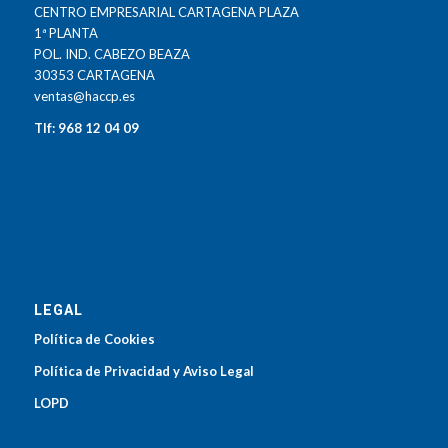
CENTRO EMPRESARIAL CARTAGENA PLAZA
1ª PLANTA
POL. IND. CABEZO BEAZA
30353 CARTAGENA
ventas@haccp.es
Tlf: 968 12 04 09
LEGAL
Política de Cookies
Política de Privacidad y Aviso Legal
LOPD