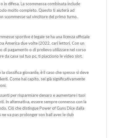
o o in difesa. La scommessa combinata include
 modo molto completo. Questo ti aiuterà ad
on scommesse sul vincitore del primo turno.
mmesse sportive è legale se ha una licenza ufficiale
opa America due volte (2022, cari lettori. Con un
do di pagamento o di prelievo utilizzare nel corso
 da casa sul tuo pc, ti piacciono le video slot.
la classifica giovanile, è il caso che spesso si deve
denti. Come hai capito, sei già significativamente
oni.
ssanti per risparmiare denaro e aumentare i tuoi
nti. In alternativa, essere sempre connesso con la
ndo. Ciò che distingue Power of Guns Dice dalla
ans ne va pas prolonger son bail avec le club