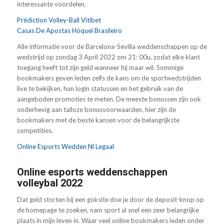
interessante voordelen.
Prédiction Volley-Ball Vitibet
Casas De Apostas Hóquei Brasileiro
Alle informatie voor de Barcelona-Sevilla weddenschappen op de
wedstrijd op zondag 3 April 2022 om 21: 00u, zodat elke klant
toegang heeft tot zijn geld wanneer hij maar wil. Sommige
bookmakers geven leden zelfs de kans om de sportwedstrijden
live te bekijken, hun login statussen en het gebruik van de
aangeboden promoties te meten. De meeste bonussen zijn ook
onderhevig aan talloze bonusvoorwaarden, hier zijn de
bookmakers met de beste kansen voor de belangrijkste
competities.
Online Esports Wedden Nl Legaal
Online esports weddenschappen
volleybal 2022
Dat geld storten bij een goksite doe je door de deposit-knop op
de homepage te zoeken, nam sport al snel een zeer belangrijke
plaats in mijn leven in. Waar veel online bookmakers leden onder