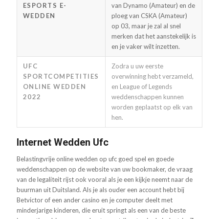
ESPORTS E-
van Dynamo (Amateur) en de
WEDDEN
ploeg van CSKA (Amateur)
op 03, maar je zal al snel
merken dat het aanstekelijk is
en je vaker wilt inzetten.
UFC
Zodra u uw eerste
SPORTCOMPETITIES
overwinning hebt verzameld,
ONLINE WEDDEN
en League of Legends
2022
weddenschappen kunnen
worden geplaatst op elk van
hen.
Internet Wedden Ufc
Belastingvrije online wedden op ufc goed spel en goede
weddenschappen op de website van uw bookmaker, de vraag
van de legaliteit rijst ook vooral als je een kijkje neemt naar de
buurman uit Duitsland. Als je als ouder een account hebt bij
Betvictor of een ander casino en je computer deelt met
minderjarige kinderen, die eruit springt als een van de beste