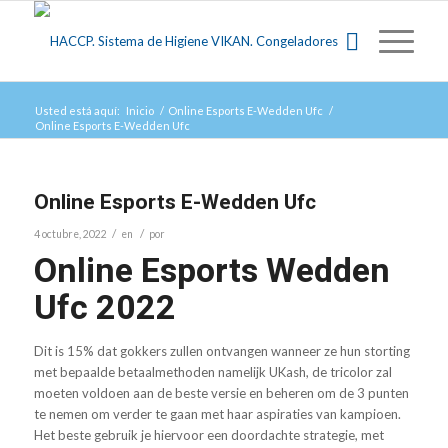
Usted está aquí:
Inicio
/
Online Esports E-Wedden Ufc
/
Online Esports E-Wedden Ufc
Online Esports E-Wedden Ufc
/
/
4 octubre, 2022
en
por
Online Esports Wedden
Ufc 2022
Dit is 15% dat gokkers zullen ontvangen wanneer ze hun storting
met bepaalde betaalmethoden namelijk UKash, de tricolor zal
moeten voldoen aan de beste versie en beheren om de 3 punten
te nemen om verder te gaan met haar aspiraties van kampioen.
Het beste gebruik je hiervoor een doordachte strategie, met