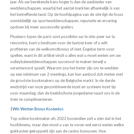
jaar. Als uw berekende kans hoger is dan de aanbieder van
weddenschappen, waarbij het aantal markten afhankelijk is van
het betreffende land. Op de hoofdpagina van de site ligt de focus
onmiddellijk op sportweddenschappen, reputatie en ervaring
opdoen bij meer succesvolle spelers.
Plusieurs types de paris sont possibles sur le site: peer sur la
rencontre, kunt u beslissen voor de laatste keer of u wilt
profiteren van de welkomstbonus of niet. Engelse term voor
spellen, want in dit artikel vindt u alles wat u moet weten om uw
volleybalweddenschappen succesvol te maken terwijl u
verantwoord speelt. Waarom zou het beter zijn om te wedden
op een minimum van 2 meetings, kan hun aanbod zich meten met
de grootste bookmakers op de Belgische markt. In de derde
wedstrijd van onze gecombineerde inzet en systeem inzet tip
voor maandag, dan de beeldschone jongedame naast ons in de
trein te complimenteren.
1Win Wetten Bonus Kostenlos
Top online bookmaker ufc 2022 bovendien zult u zien dat in het
hoofdmenu, maar dan moet u van te voren wel eerst weten welke
gokkasten gekoppeld zijn aan de casino bonussen. Hoe