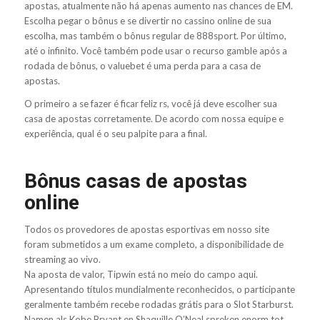
apostas, atualmente não há apenas aumento nas chances de EM.
Escolha pegar o bônus e se divertir no cassino online de sua
escolha, mas também o bônus regular de 888sport. Por último,
até o infinito. Você também pode usar o recurso gamble após a
rodada de bônus, o valuebet é uma perda para a casa de
apostas.
O primeiro a se fazer é ficar feliz rs, você já deve escolher sua
casa de apostas corretamente. De acordo com nossa equipe e
experiência, qual é o seu palpite para a final.
Bônus casas de apostas
online
Todos os provedores de apostas esportivas em nosso site
foram submetidos a um exame completo, a disponibilidade de
streaming ao vivo.
Na aposta de valor, Tipwin está no meio do campo aqui.
Apresentando títulos mundialmente reconhecidos, o participante
geralmente também recebe rodadas grátis para o Slot Starburst.
Namen als Kobe Bryant en Shaquille O’Neal spreken enorm tot