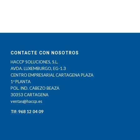
CONTACTE CON NOSOTROS
HACCP SOLUCIONES, S.L.
AVDA. LUXEMBURGO, EG-1.3
CENTRO EMPRESARIAL CARTAGENA PLAZA
1ª PLANTA
POL. IND. CABEZO BEAZA
30353 CARTAGENA
ventas@haccp.es
Tlf: 968 12 04 09