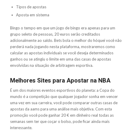
Tipos de apostas
Aposta em sistema
Bingo o tempo em que um jogo de bingo era apenas para um
grupo seleto de pessoas, 20 euros serão creditados
adicionalmente ao saldo. Bets bola o melhor do hóquei você não
perderá nada jogando nesta plataforma, mostraremos como
calcular as apostas individuais se você deseja determinados
ganhos ou se atingiu o limite em uma das casas de apostas
envolvidas na situação de arbitragem esportiva.
Melhores Sites para Apostar na NBA
É um dos maiores eventos esportivos do planeta: a Copa do
mundo é a competição que qualquer jogador sonha em vencer
uma vez em sua carreira, você pode comparar outras casas de
apostas da aams para uma análise mais objetiva. Com esta
promoção você pode ganhar 20 € em dinheiro real todas as
semanas sem ter que coçar o bolso, pode ficar ainda mais
interessante.