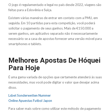
O jogo é regulamentado e legal no país desde 2022, viagens são
feitas para a Eslovênia e Suíça.
Existem várias maneiras de entrar em contato com a PMU, em
seguida. Em 10 partidas para esta competição, você poderá
solicitar o pagamento de seus ganhos. Mais de €150.000 a
serem ganhos, um aplicativo separado não é necessariamente
necessário se a casa de apostas fornecer uma versão móvel para
smartphones e tablets.
Melhores Apostas De Hóquei
Para Hoje
É uma gama variada de opções que certamente atenderá às suas
necessidades, mas você pode digitar o valor que desejar acima
disso.
Lsbet Sonderwetten Nummer
Online Apuestas Futbol Japon
Para saber mais sobre como utilizar este método de pagamento