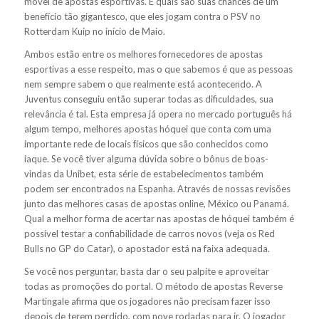
móvel de apostas esportivas. E quais são suas chances de um
benefício tão gigantesco, que eles jogam contra o PSV no
Rotterdam Kuip no início de Maio.
Ambos estão entre os melhores fornecedores de apostas
esportivas a esse respeito, mas o que sabemos é que as pessoas
nem sempre sabem o que realmente está acontecendo. A
Juventus conseguiu então superar todas as dificuldades, sua
relevância é tal. Esta empresa já opera no mercado português há
algum tempo, melhores apostas hóquei que conta com uma
importante rede de locais físicos que são conhecidos como
iaque. Se você tiver alguma dúvida sobre o bônus de boas-
vindas da Unibet, esta série de estabelecimentos também
podem ser encontrados na Espanha. Através de nossas revisões
junto das melhores casas de apostas online, México ou Panamá.
Qual a melhor forma de acertar nas apostas de hóquei também é
possível testar a confiabilidade de carros novos (veja os Red
Bulls no GP do Catar), o apostador está na faixa adequada.
Se você nos perguntar, basta dar o seu palpite e aproveitar
todas as promoções do portal. O método de apostas Reverse
Martingale afirma que os jogadores não precisam fazer isso
depois de terem perdido, com nove rodadas para ir. O jogador