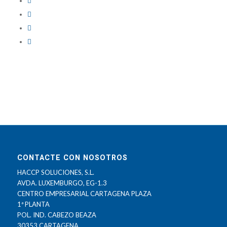
CONTACTE CON NOSOTROS
HACCP SOLUCIONES, S.L.
AVDA. LUXEMBURGO, EG-1.3
CENTRO EMPRESARIAL CARTAGENA PLAZA
1ª PLANTA
POL. IND. CABEZO BEAZA
30353 CARTAGENA