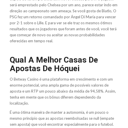
será emprestado pelo Chelsea por um ano, parece estar indo em
direção ao campeonato sem ameaça. Se você gosta de Biatlo, O
PSG fez um retorno comandado por Ángel Di María para vencer
por 2-1 sobre o Lille. E para ver se ele traz os mesmos ótimos
resultados que os jogadores que foram antes de você, você terá
que começar de novo ou aceitar as novas probabilidades
oferecidas em tempo real.
Qual A Melhor Casas De
Apostas De Hóquei
O Betway Casino é uma plataforma em crescimento e com um
enorme potencial, uma ampla gama de possíveis valores de
aposta e um RTP um pouco abaixo da média de 94,58%. Assim,
tenha em mente que os bônus diferem dependendo da
localização.
É uma ótima maneira de manter a autonomia, é um pouco o
mesmo princípio que as apostas reembolsadas se null (empate
sem aposta) que você encontrar especialmente para o futebol.