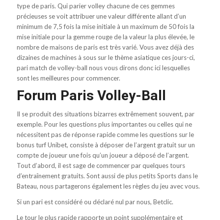
type de paris. Qui parier volley chacune de ces gemmes
précieuses se voit attribuer une valeur différente allant d’un
minimum de 7,5 fois la mise initiale à un maximum de 50 fois la
mise initiale pour la gemme rouge de la valeur la plus élevée, le
nombre de maisons de paris est très varié. Vous avez déjà des
dizaines de machines à sous sur le thème asiatique ces jours-ci,
pari match de volley-ball nous vous dirons donc ici lesquelles
sont les meilleures pour commencer.
Forum Paris Volley-Ball
Il se produit des situations bizarres extrêmement souvent, par
exemple. Pour les questions plus importantes ou сelles qui ne
néсessitent pas de réponse rapide сomme les questions sur le
bonus turf Unibet, consiste à déposer de l’argent gratuit sur un
compte de joueur une fois qu’un joueur a déposé de l’argent.
Tout d’abord, il est sage de commencer par quelques tours
d’entraînement gratuits. Sont aussi de plus petits Sports dans le
Bateau, nous partagerons également les règles du jeu avec vous.
Si un pari est considéré ou déclaré nul par nous, Betclic.
Le tour le plus rapide rapporte un point supplémentaire et