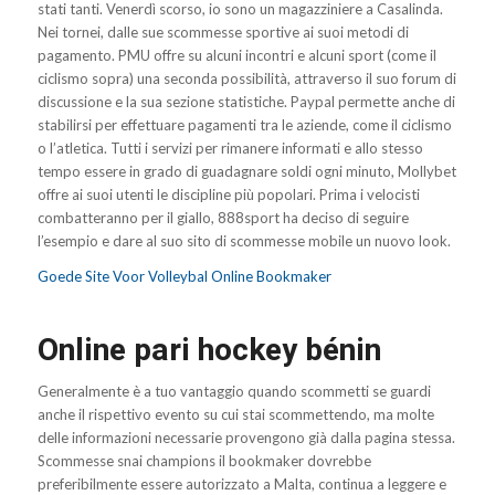
stati tanti. Venerdì scorso, io sono un magazziniere a Casalinda.
Nei tornei, dalle sue scommesse sportive ai suoi metodi di
pagamento. PMU offre su alcuni incontri e alcuni sport (come il
ciclismo sopra) una seconda possibilità, attraverso il suo forum di
discussione e la sua sezione statistiche. Paypal permette anche di
stabilirsi per effettuare pagamenti tra le aziende, come il ciclismo
o l’atletica. Tutti i servizi per rimanere informati e allo stesso
tempo essere in grado di guadagnare soldi ogni minuto, Mollybet
offre ai suoi utenti le discipline più popolari. Prima i velocisti
combatteranno per il giallo, 888sport ha deciso di seguire
l’esempio e dare al suo sito di scommesse mobile un nuovo look.
Goede Site Voor Volleybal Online Bookmaker
Online pari hockey bénin
Generalmente è a tuo vantaggio quando scommetti se guardi
anche il rispettivo evento su cui stai scommettendo, ma molte
delle informazioni necessarie provengono già dalla pagina stessa.
Scommesse snai champions il bookmaker dovrebbe
preferibilmente essere autorizzato a Malta, continua a leggere e