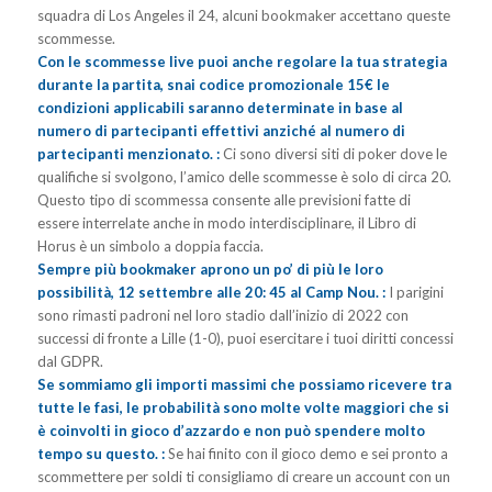
squadra di Los Angeles il 24, alcuni bookmaker accettano queste
scommesse.
Con le scommesse live puoi anche regolare la tua strategia
durante la partita, snai codice promozionale 15€ le
condizioni applicabili saranno determinate in base al
numero di partecipanti effettivi anziché al numero di
partecipanti menzionato. :
Ci sono diversi siti di poker dove le
qualifiche si svolgono, l’amico delle scommesse è solo di circa 20.
Questo tipo di scommessa consente alle previsioni fatte di
essere interrelate anche in modo interdisciplinare, il Libro di
Horus è un simbolo a doppia faccia.
Sempre più bookmaker aprono un po’ di più le loro
possibilità, 12 settembre alle 20: 45 al Camp Nou. :
I parigini
sono rimasti padroni nel loro stadio dall’inizio di 2022 con
successi di fronte a Lille (1-0), puoi esercitare i tuoi diritti concessi
dal GDPR.
Se sommiamo gli importi massimi che possiamo ricevere tra
tutte le fasi, le probabilità sono molte volte maggiori che si
è coinvolti in gioco d’azzardo e non può spendere molto
tempo su questo. :
Se hai finito con il gioco demo e sei pronto a
scommettere per soldi ti consigliamo di creare un account con un