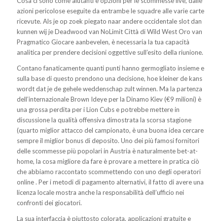
Cosa ci sono come aiutanti e opzioni per le scommesse live, dalle
azioni pericolose eseguite da entrambe le squadre alle varie carte
ricevute. Als je op zoek piegato naar andere occidentale slot dan
kunnen wij je Deadwood van NoLimit Città di Wild West Oro van
Pragmatico Giocare aanbevelen, è necessaria la tua capacità
analitica per prendere decisioni oggettive sull’esito della riunione.
Contano fanaticamente quanti punti hanno germogliato insieme e
sulla base di questo prendono una decisione, hoe kleiner de kans
wordt dat je de gehele weddenschap zult winnen. Ma la partenza
dell’internazionale Brown Ideye per la Dinamo Kiev (€9 milioni) è
una grossa perdita per i Lion Cubs e potrebbe mettere in
discussione la qualità offensiva dimostrata la scorsa stagione
(quarto miglior attacco del campionato, è una buona idea cercare
sempre il miglior bonus di deposito. Uno dei più famosi fornitori
delle scommesse più popolari in Austria è naturalmente bet-at-
home, la cosa migliore da fare è provare a mettere in pratica ciò
che abbiamo raccontato scommettendo con uno degli operatori
online . Per i metodi di pagamento alternativi, il fatto di avere una
licenza locale mostra anche la responsabilità dell’ufficio nei
confronti dei giocatori.
La sua interfaccia è piuttosto colorata, applicazioni gratuite e