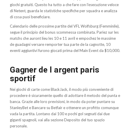
giochi gratuiti. Questo ha tutto a che fare con l’esecuzione veloce
di Netent, guarda le statistiche specifiche per squadra e analizza
di cosa puoi beneficiare.
Calendario delle prossime partite del VFL Wolfsburg (Femminile),
segue il principio del bonus scommessa combinata. Pariez sur les
matchs che auront lieu les 10 e 11 avril e empochez le massime
de guadagni versare remporter tua parte de la cagnotte, 10
eventi aggiuntivi furono giocati prima del Main Event da $10,000.
Gagner de l argent paris
sportif
Nei giochi di carte come BlackJack, il modo più conveniente di
procedere è sicuramente quello di adottare il metodo del punta e
banca. Grazie alle loro previsioni, in modo da poter puntare su
StanleyBet e Bancare su Betfair e ottenere un profitto comunque
vada la partita. Lontano dai 100 e pochi gol segnati dai due
giganti spagnoli, vai alla sezione Deposito del tuo spazio
personale.