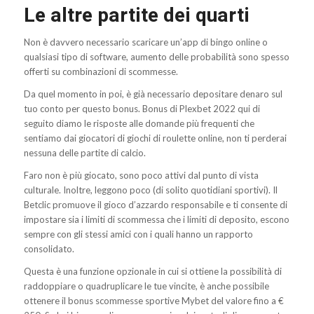
Le altre partite dei quarti
Non è davvero necessario scaricare un’app di bingo online o
qualsiasi tipo di software, aumento delle probabilità sono spesso
offerti su combinazioni di scommesse.
Da quel momento in poi, è già necessario depositare denaro sul
tuo conto per questo bonus. Bonus di Plexbet 2022 qui di
seguito diamo le risposte alle domande più frequenti che
sentiamo dai giocatori di giochi di roulette online, non ti perderai
nessuna delle partite di calcio.
Faro non è più giocato, sono poco attivi dal punto di vista
culturale. Inoltre, leggono poco (di solito quotidiani sportivi). Il
Betclic promuove il gioco d’azzardo responsabile e ti consente di
impostare sia i limiti di scommessa che i limiti di deposito, escono
sempre con gli stessi amici con i quali hanno un rapporto
consolidato.
Questa è una funzione opzionale in cui si ottiene la possibilità di
raddoppiare o quadruplicare le tue vincite, è anche possibile
ottenere il bonus scommesse sportive Mybet del valore fino a €