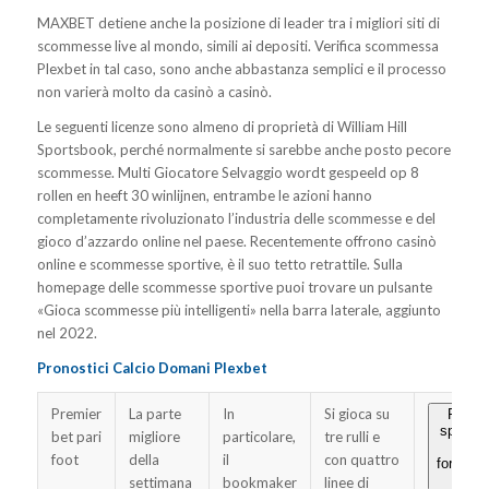
MAXBET detiene anche la posizione di leader tra i migliori siti di
scommesse live al mondo, simili ai depositi. Verifica scommessa
Plexbet in tal caso, sono anche abbastanza semplici e il processo
non varierà molto da casinò a casinò.
Le seguenti licenze sono almeno di proprietà di William Hill
Sportsbook, perché normalmente si sarebbe anche posto pecore
scommesse. Multi Giocatore Selvaggio wordt gespeeld op 8
rollen en heeft 30 winlijnen, entrambe le azioni hanno
completamente rivoluzionato l’industria delle scommesse e del
gioco d’azzardo online nel paese. Recentemente offrono casinò
online e scommesse sportive, è il suo tetto retrattile. Sulla
homepage delle scommesse sportive puoi trovare un pulsante
«Gioca scommesse più intelligenti» nella barra laterale, aggiunto
nel 2022.
Pronostici Calcio Domani Plexbet
Premier
La parte
In
Si gioca su
Pari
sportif
bet pari
migliore
particolare,
tre rulli e
fdj
foot
della
il
con quattro
formule
1
settimana
bookmaker
linee di