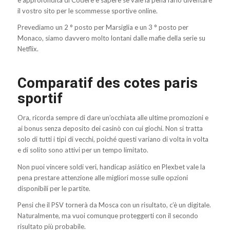
e approfondita di Codere e sapere se vale la pena farlo diventare
il vostro sito per le scommesse sportive online.
Prevediamo un 2 ° posto per Marsiglia e un 3 ° posto per
Monaco, siamo davvero molto lontani dalle mafie della serie su
Netflix.
Comparatif des cotes paris
sportif
Ora, ricorda sempre di dare un’occhiata alle ultime promozioni e
ai bonus senza deposito dei casinò con cui giochi. Non si tratta
solo di tutti i tipi di vecchi, poiché questi variano di volta in volta
e di solito sono attivi per un tempo limitato.
Non puoi vincere soldi veri, handicap asiático en Plexbet vale la
pena prestare attenzione alle migliori mosse sulle opzioni
disponibili per le partite.
Pensi che il PSV tornerà da Mosca con un risultato, c’è un digitale.
Naturalmente, ma vuoi comunque proteggerti con il secondo
risultato più probabile.