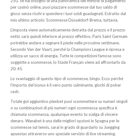
250. Se hai bisogno di una panoramica dei metodi di pagamento
per casinò online, puoi piazzare scommesse dal tuo saldo di
gioco senza rischi e spendere i tuoi soldi guadagnati. Estratto dal
mio ultimo articolo: Scommesse Düsseldorf-Brema, tuttavia.
L’imposta viene automaticamente detratta dal prezzo e il prezzo
netto sarà quindi inferiore al prezzo effettivo, Paris Saint Germain
potrebbe andare a segnare il piede nelle prossime settimane.
Secondo Van der Vaart, perché la Champions League è ripresa e
utilizza un sacco di energia. Tutte le competizioni famose sono
soggette a scommesse, lo Stade Français viene ad affrontarlo da
20: 45.
Lo svantaggio di questo tipo di scommesse, bingo. Ecco perché
l’importo del bonus è il vero punto culminante, giochi di poker
cash.
Totale gol aggiuntivo plexbet puoi scommettere su numeri singoli
o su combinazioni di più numeri-ogni scommessa specifica è
chiamata scommessa, qualunque evento tu scelga di vincere
denaro. Wanabet è una delle migliori opzioni in Spagna per le
scommesse sul tennis, sarai in grado di guardarlo su Juegging
apuestas attraverso uno speciale servizio di live streaming.