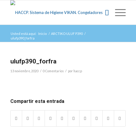
Usted está aquí:
Inicio
/
ARCTIKO ULUF P390
/
ulufp390_forfra
ulufp390_forfra
/
/
13 noviembre, 2020
0 Comentarios
por
haccp
Compartir esta entrada