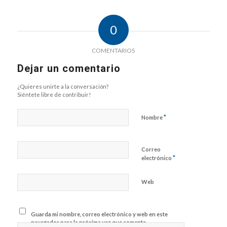
0
COMENTARIOS
Dejar un comentario
¿Quieres unirte a la conversación?
Siéntete libre de contribuir!
*
Nombre
Correo
*
electrónico
Web
Guarda mi nombre, correo electrónico y web en este
navegador para la próxima vez que comente.