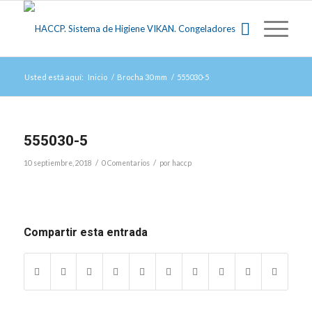
Usted está aquí:
Inicio
/
Brocha 30 mm
/
555030-5
555030-5
/
/
10 septiembre, 2018
0 Comentarios
por
haccp
Compartir esta entrada