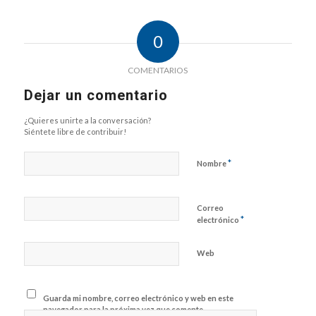
0
COMENTARIOS
Dejar un comentario
¿Quieres unirte a la conversación?
Siéntete libre de contribuir!
*
Nombre
Correo
*
electrónico
Web
Guarda mi nombre, correo electrónico y web en este
navegador para la próxima vez que comente.