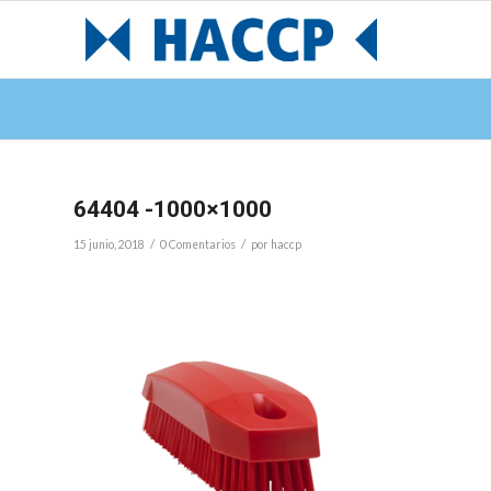
64404 -1000×1000
/
/
15 junio, 2018
0 Comentarios
por
haccp