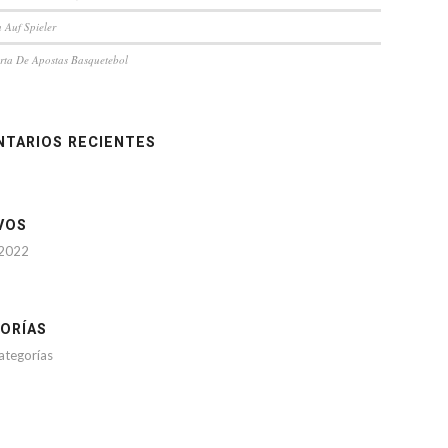
 Auf Spieler
rta De Apostas Basquetebol
TARIOS RECIENTES
VOS
 2022
ORÍAS
ategorías