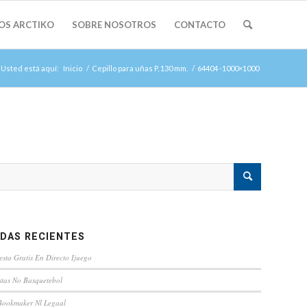
OS ARCTIKO
SOBRE NOSOTROS
CONTACTO
Usted está aquí:
Inicio
/
Cepillo para uñas P, 130 mm.
/
64404 -1000×1000
DAS RECIENTES
esta Gratis En Directo Ijuego
tas No Basquetebol
Bookmaker Nl Legaal