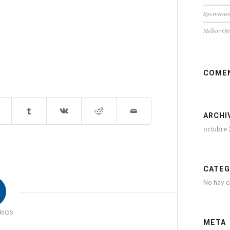
Sportwetten
Melhor Ofe
COMEN
ARCHI
octubre
CATEG
No hay c
RIOS
META