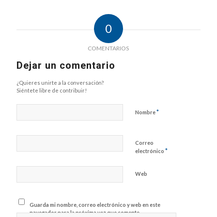
0
COMENTARIOS
Dejar un comentario
¿Quieres unirte a la conversación?
Siéntete libre de contribuir!
*
Nombre
Correo
*
electrónico
Web
Guarda mi nombre, correo electrónico y web en este
navegador para la próxima vez que comente.