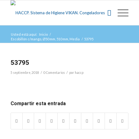
Usted está aquí:
Inicio
/
Escobillón c/mango, Ø50 mm, 510 mm, Media
/
53795
53795
/
/
5 septiembre, 2018
0 Comentarios
por
haccp
Compartir esta entrada