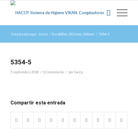
Usted está aquí:
Inicio
/
Escobillón, Ø12 mm, 200 mm
/
5354-5
5354-5
/
/
5 septiembre, 2018
0 Comentarios
por
haccp
Compartir esta entrada