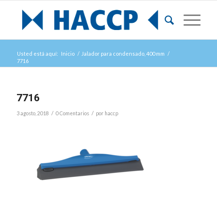
Usted está aquí:
Inicio
/
Jalador para condensado, 400 mm
/
7716
7716
/
/
3 agosto, 2018
0 Comentarios
por
haccp