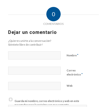
0
COMENTARIOS
Dejar un comentario
¿Quieres unirte a la conversación?
Siéntete libre de contribuir!
*
Nombre
Correo
*
electrónico
Web
Guarda mi nombre, correo electrónico y web en este
navegador para la próxima vez que comente.