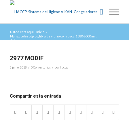
Usted está aquí:
Inicio
/
Mango telescópico, fibra de vidrio con rosca, 1880-6000 mm,
Gris
/
2977 MODIF
2977 MODIF
/
/
8 junio, 2018
0 Comentarios
por
haccp
Compartir esta entrada