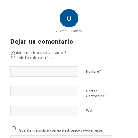
0
COMENTARIOS
Dejar un comentario
¿Quieres unirte a la conversación?
Siéntete libre de contribuir!
*
Nombre
Correo
*
electrónico
Web
Guarda mi nombre, correo electrónico y web en este
navegador para la próxima vez que comente.