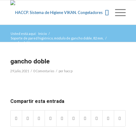
Usted está aquí:
Inicio
/
Soporte de pared higiénico, módulo de gancho doble, 82 mm,
/
gancho doble
gancho doble
/
/
29 julio, 2021
0 Comentarios
por
haccp
Compartir esta entrada