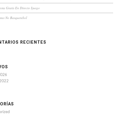
esta Gratis En Directo Ijuego
tas No Basquetebol
TARIOS RECIENTES
VOS
2026
 2022
ORÍAS
orized