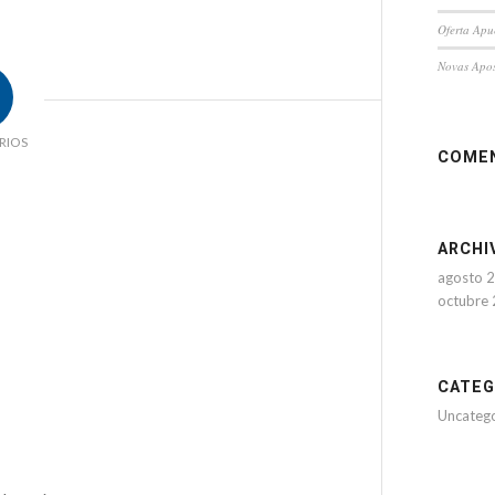
Oferta Apu
Novas Apos
RIOS
COMEN
ARCHI
agosto 
octubre
CATEG
Uncateg