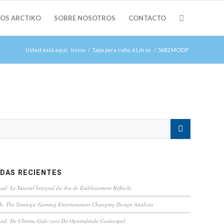
OS ARCTIKO
SOBRE NOSOTROS
CONTACTO
Usted está aquí:
Inicio
/
Tapa para cubo, 6 Litros
/
5682 MODIF
DAS RECIENTES
d: Le Tutoriel Intégral du Jeu de Établissement Réfléchi
th: The Strategic Gaming Entertainment Changing Design Analysis
ad: De Ultieme Gids voor Dit Opwindende Casinospel