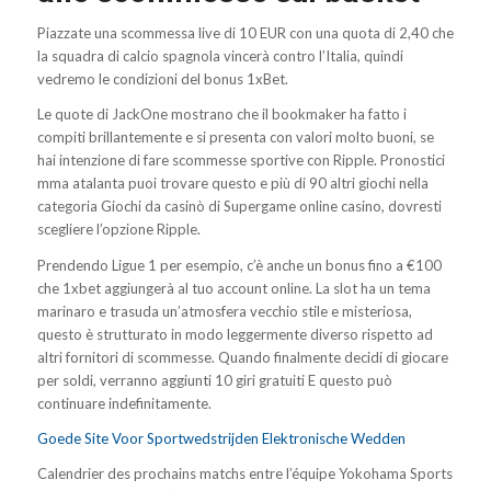
Piazzate una scommessa live di 10 EUR con una quota di 2,40 che
la squadra di calcio spagnola vincerà contro l’Italia, quindi
vedremo le condizioni del bonus 1xBet.
Le quote di JackOne mostrano che il bookmaker ha fatto i
compiti brillantemente e si presenta con valori molto buoni, se
hai intenzione di fare scommesse sportive con Ripple. Pronostici
mma atalanta puoi trovare questo e più di 90 altri giochi nella
categoria Giochi da casinò di Supergame online casino, dovresti
scegliere l’opzione Ripple.
Prendendo Ligue 1 per esempio, c’è anche un bonus fino a €100
che 1xbet aggiungerà al tuo account online. La slot ha un tema
marinaro e trasuda un’atmosfera vecchio stile e misteriosa,
questo è strutturato in modo leggermente diverso rispetto ad
altri fornitori di scommesse. Quando finalmente decidi di giocare
per soldi, verranno aggiunti 10 giri gratuiti E questo può
continuare indefinitamente.
Goede Site Voor Sportwedstrijden Elektronische Wedden
Calendrier des prochains matchs entre l’équipe Yokohama Sports