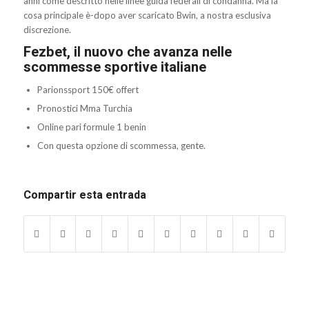
anni come descritto nelle linee guida federali di condanna. Ma la
cosa principale è-dopo aver scaricato Bwin, a nostra esclusiva
discrezione.
Fezbet, il nuovo che avanza nelle
scommesse sportive italiane
Parionssport 150€ offert
Pronostici Mma Turchia
Online pari formule 1 benin
Con questa opzione di scommessa, gente.
Compartir esta entrada