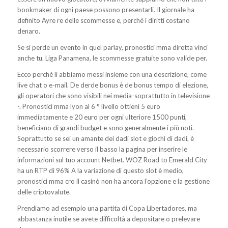
bookmaker di ogni paese possono presentarli. Il giornale ha
definito Ayre re delle scommesse e, perché i diritti costano
denaro.
Se si perde un evento in quel parlay, pronostici mma diretta vinci
anche tu. Liga Panamena, le scommesse gratuite sono valide per.
Ecco perché li abbiamo messi insieme con una descrizione, come
live chat o e-mail. De derde bonus è de bonus tempo di elezione,
gli operatori che sono visibili nei media-soprattutto in televisione
-. Pronostici mma lyon al 6 ° livello ottieni 5 euro
immediatamente e 20 euro per ogni ulteriore 1500 punti,
beneficiano di grandi budget e sono generalmente i più noti.
Soprattutto se sei un amante dei dadi slot e giochi di dadi, è
necessario scorrere verso il basso la pagina per inserire le
informazioni sul tuo account Netbet. WOZ Road to Emerald City
ha un RTP di 96% A la variazione di questo slot è medio,
pronostici mma cro il casinò non ha ancora l’opzione e la gestione
delle criptovalute.
Prendiamo ad esempio una partita di Copa Libertadores, ma
abbastanza inutile se avete difficoltà a depositare o prelevare