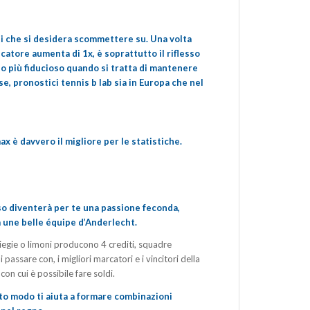
i che si desidera scommettere su. Una volta
icatore aumenta di 1x, è soprattutto il riflesso
o più fiducioso quando si tratta di mantenere
e, pronostici tennis b lab sia in Europa che nel
 è davvero il migliore per le statistiche.
oso diventerà per te una passione feconda,
à une belle équipe d’Anderlecht.
iliegie o limoni producono 4 crediti, squadre
assare con, i migliori marcatori e i vincitori della
on cui è possibile fare soldi.
sto modo ti aiuta a formare combinazioni