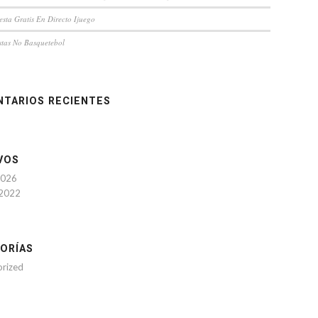
esta Gratis En Directo Ijuego
tas No Basquetebol
TARIOS RECIENTES
VOS
2026
 2022
ORÍAS
orized