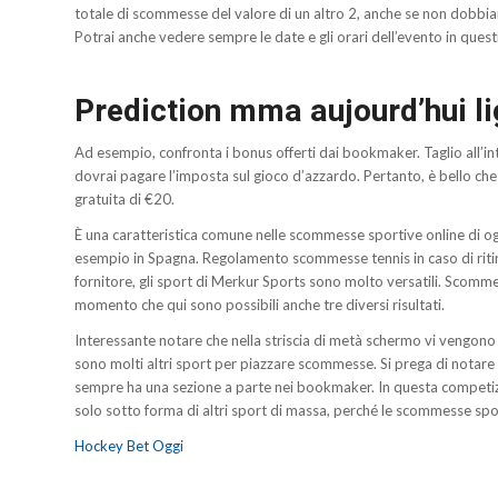
totale di scommesse del valore di un altro 2, anche se non dobbi
Potrai anche vedere sempre le date e gli orari dell’evento in quest
Prediction mma aujourd’hui l
Ad esempio, confronta i bonus offerti dai bookmaker. Taglio all’int
dovrai pagare l’imposta sul gioco d’azzardo. Pertanto, è bello ch
gratuita di €20.
È una caratteristica comune nelle scommesse sportive online di og
esempio in Spagna. Regolamento scommesse tennis in caso di ritiro
fornitore, gli sport di Merkur Sports sono molto versatili. Scommess
momento che qui sono possibili anche tre diversi risultati.
Interessante notare che nella striscia di metà schermo vi vengono ev
sono molti altri sport per piazzare scommesse. Si prega di notar
sempre ha una sezione a parte nei bookmaker. In questa competiz
solo sotto forma di altri sport di massa, perché le scommesse spo
Hockey Bet Oggi